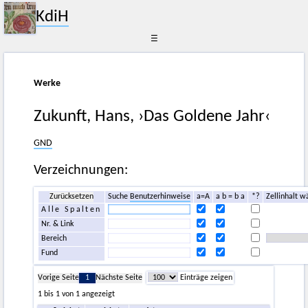
KdiH
☰
Werke
Zukunft, Hans, ›Das Goldene Jahr‹
GND
Verzeichnungen:
Zurücksetzen
Suche
Benutzerhinweise
a=A
a b = b a
*?
Zellinhalt w
Alle Spalten
Nr. & Link
Bereich
Fund
Vorige Seite
1
Nächste Seite
Einträge zeigen
1 bis 1 von 1 angezeigt