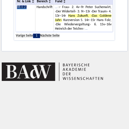
Nr. & Link
Bereich
Fund
88.0.2.
Handschrift
er Frau‹ 2. 4v–9r Peter Suchenwirt,
›Der Widerteil‹ 3. 9r–13r ›Der Traum‹ 4.
13r–14r
Hans Zukunft, ›Das Goldene
Jahr‹
Kurzversion 5. 14r–15r Hans Folz,
›Die Wiedervergeltung‹ 6. 15v–16v
Heinrich der Teichner,
Vorige Seite
1
Nächste Seite