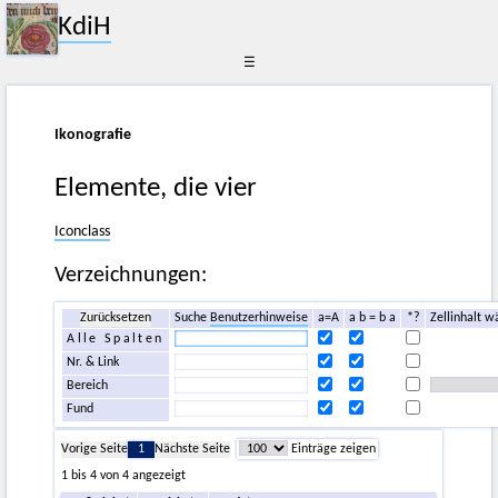
KdiH
☰
Ikonografie
Elemente, die vier
Iconclass
Verzeichnungen:
Zurücksetzen
Suche
Benutzerhinweise
a=A
a b = b a
*?
Zellinhalt w
Alle Spalten
Nr. & Link
Bereich
Fund
Vorige Seite
1
Nächste Seite
Einträge zeigen
1 bis 4 von 4 angezeigt