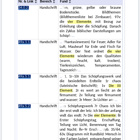
Nr. & Link
Bereich
Fund
34.0.2.
Handschrift
fen, grüne, gelbe oder braune
Bodenstücke. Bildthemen:
(Bildthemenliste bei Zirnbauer). 97v:
die
vier Elemente
, mit Bezug zur
Einleitung über die Schöpfung. Danach
ein Zyklus biblischer Darstellungen um
Schöpfu
49a.1.1.
Handschrift
Phantasiewesen) für Feuer, Adler für
Luft, Maulwurf für Erde und Fisch für
Wasser. Der Text ordnet
die vier
Elemente
wiederum den Qualitäten
(warm, feucht, kalt, trocken),
Tierkreiszeichen, Temperamenten,
Tageszeiche
49a.5.1.
Handschrift
1. 1r–10r Das Schöpfungswerk und
die besiedelten Erdteile 1r chaos
(lateinische Beischrift); 1v
Die iiii
Element
. 2r es wert an liecht an de
firmament; 2v Teilung von firmament
und wasser; 3r Meer; 3v Lichter am
49a.5.2.
Handschrift
as Schöpfungswerk 7r Chaos Ich bin
der erst vndt der letz. Ich bin der anfang
vndt das endt; 7v Die
vier Elemente
; 8r
Erster Schöpfungstag, Erschaffung,
Teilung von Licht, Benennung von Tag
und Nacht; 8v–9r Erscha
rzyb. 35/64,
63v. Diagramm mit Rundbild: Mensch in
vier Farben laviert, entsprechend seiner