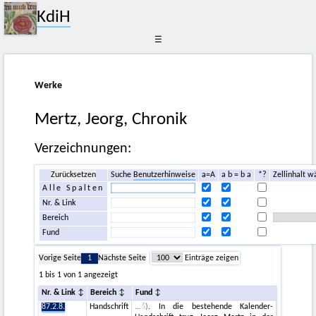
KdiH
☰
Werke
Mertz, Jeorg, Chronik
Verzeichnungen:
Zurücksetzen
Suche
Benutzerhinweise
a=A
a b = b a
*?
Zellinhalt w
Alle Spalten
Nr. & Link
Bereich
Fund
Vorige Seite
1
Nächste Seite
Einträge zeigen
1 bis 1 von 1 angezeigt
Nr. & Link
Bereich
Fund
87.2.8.
Handschrift
6). In die bestehende Kalender-