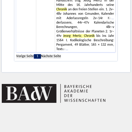
Handschrift trug Jeorg Mertz in der
Mitte des 16. Jahrhunderts seine
Chronik
an den freien Stellen ein. 1. 2v–
48v Johannes von Gmunden, Kalender
mit Aderlassregeln 2v–14r Ka
derlassens, 44r–47v Kalendarische
Berechnungen, 48r–v
Größenverhältnisse der Planeten 2. 1r–
49v
Jeorg Mertz, Chronik
bis ins Jahr
1564 I. Kodikologische Beschreibung:
Pergament, 49 Blätter, 165 × 132 mm,
Textua
Vorige Seite
1
Nächste Seite