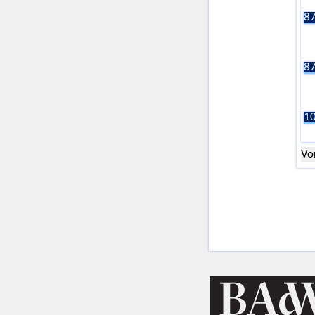
87
87
10
Vo