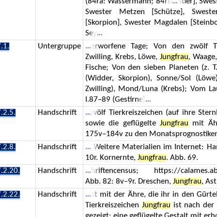
(84ra: Wassermann; 84rb
Stier], Swe
Swester Metzen [Schütze], Swest
[Skorpion], Swester Magdalen [Steinb
Sey
.1.
Untergruppe
erworfene Tage; Von den zwölf Tier
Zwilling, Krebs, Löwe,
Jungfrau
, Waage,
Fische; Von den sieben Planeten (z. T.
(Widder, Skorpion), Sonne/Sol (Löwe
Zwilling), Mond/Luna (Krebs); Vom Lau
I.87–89 (Gestirne)
.2.5.
Handschrift
wölf Tierkreiszeichen (auf ihre Ste
sowie die geflügelte
Jungfrau
mit Ähr
175v–184v zu den Monatsprognostike
.2.8.
Handschrift
Weitere Materialien im Internet: Ha
10r. Kornernte,
Jungfrau
. Abb. 69.
.2.20.
Handschrift
hriftencensus; https://calames.a
Abb. 82: 8v–9r. Dreschen,
Jungfrau
, As
.2.22.
Handschrift
st mit der Ähre, die ihr in den Gürte
Tierkreiszeichen
Jungfrau
ist nach der 
gezeigt: eine geflügelte Gestalt mit er