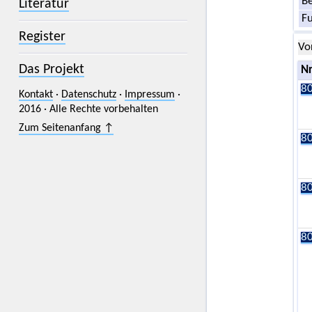
Be
Literatur
F
Register
Vo
Das Projekt
Nr
80
Kontakt
·
Datenschutz
·
Impressum
·
2016 · Alle Rechte vorbehalten
Zum Seitenanfang ↑
80
80
80