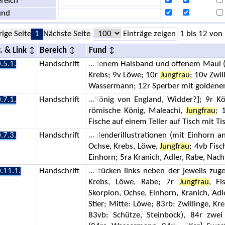
reich
und
rige Seite
1
Nächste Seite
Einträge zeigen
1 bis 12 von
. & Link
Bereich
Fund
.5.1.
Handschrift
denem Halsband und offenem Maul (vgl
Krebs; 9v Löwe; 10r
Jungfrau
; 10v Zwil
Wassermann; 12r Sperber mit goldenen
.7.1.
Handschrift
König von England, Widder?]; 9r K
römische König, Maleachi,
Jungfrau
; 
Fische auf einem Teller auf Tisch mit T
.7.3.
Handschrift
alenderillustrationen (mit Einhorn a
Ochse, Krebs, Löwe,
Jungfrau
; 4vb Fisc
Einhorn; 5ra Kranich, Adler, Rabe, Nacht
.11.1.
Handschrift
stücken links neben der jeweils zug
Krebs, Löwe, Rabe; 7r
Jungfrau
, Fi
Skorpion, Ochse, Einhorn, Kranich, Adle
Stier; Mitte: Löwe; 83rb: Zwillinge, K
83vb: Schütze, Steinbock), 84r zwe