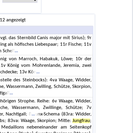
 12 angezeigt
. das Sternbild Canis major mit Sirius); 9r
ling als höfisches Liebespaar; 11r Fische; 11v
 Schell
önig von Marroch, Habakuk, Löwe; 10r der
11v König vom Mohrenlande, Jeremia, zwei
ischdecke; 13v Kön
nstelle des Steinbocks): 4va Waage, Widder,
he, Wassermann, Zwilling, Schütze, Skorpion,
igall
ehörigen Strophe. Reihe: 6v Waage, Widder,
sche, Wassermann, Zwillinge, Schütze; 7v
r, Nachtigall; 8
unx-Schema (83ra: Widder,
rebs; 83va: Waage, Skorpion; Mitte:
Jungfrau
;
i Medaillons nebeneinander am Seitenkopf