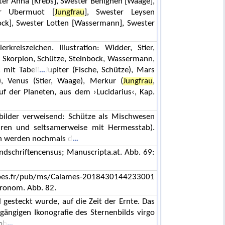
ster Anna [Krebs], Swester Benignen [Waage],
er Ubermuot [
Jungfrau
], Swester Leysen
ock], Swester Lotten [Wassermann], Swester
kreiszeichen. Illustration: Widder, Stier,
 Skorpion, Schütze, Steinbock, Wassermann,
 mit Tabell
Jupiter (Fische, Schütze), Mars
), Venus (Stier, Waage), Merkur (
Jungfrau
,
f der Planeten, aus dem ›Lucidarius‹, Kap.
rnbilder verweisend: Schütze als Mischwesen
en und seltsamerweise mit Hermesstab).
n werden nochmals d
ndschriftencensus; Manuscripta.at. Abb. 69:
bes.fr/pub/ms/Calames-2018430144233001
tronom. Abb. 82.
l gesteckt wurde, auf die Zeit der Ernte. Das
gängigen Ikonografie des Sternenbilds virgo
hob