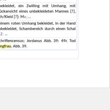
nbekleidet, ein Zwilling mit Umhang, mit
ückansicht eines unbekleideten Mannes [?],
h/Kleid [?]: Mag
t einem roten Umhang bekleidet, in der Hand
nbekleidet, Schambereich durch einen Schal
 Zu
chriftencensus; Jordanus Abb. 39: 49r. Tod
ungfrau
. Abb. 39.