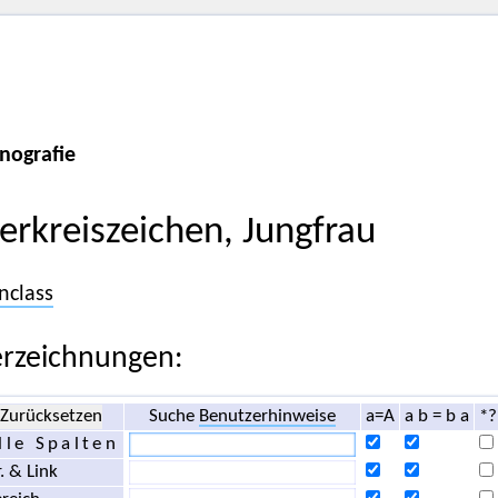
nografie
ierkreiszeichen, Jungfrau
nclass
rzeichnungen:
Zurücksetzen
Suche
Benutzerhinweise
a=A
a b = b a
*?
lle Spalten
. & Link