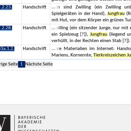
.2.23.
Handschrift
en sind Zwilling (ein Zwilling u
Spielgeräten in der Hand),
Jungfrau
(R
mit Hut, vor dem Körper ein grünes Tuc
.2.28.
Handschrift
willing (ein sitzender Junge, nur mi
ein Spielzeug [?]),
Jungfrau
(liegend u
verhüllt, in der Rechten einen Stab [?]).
3a.1.2.
Handschrift
ere Materialien im Internet: Hands
Mariens, Kornernte,
Tierkreiszeichen J
rige Seite
1
Nächste Seite