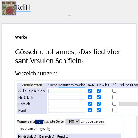
KdiH
☰
Werke
Gösseler, Johannes, ›Das lied vber
sant Vrsulen Schiflein‹
Verzeichnungen:
Zurücksetzen
Suche
Benutzerhinweise
a=A
a b = b a
*?
Zellinhalt w
Alle Spalten
Nr. & Link
Bereich
Fund
Vorige Seite
1
Nächste Seite
Einträge zeigen
1 bis 2 von 2 angezeigt
Nr. & Link
Bereich
Fund