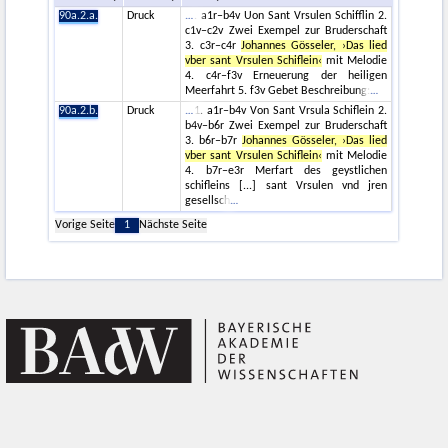
90a.2.a.
Druck
. a1r–b4v Uon Sant Vrsulen Schifflin 2.
c1v–c2v Zwei Exempel zur Bruderschaft
3. c3r–c4r
Johannes Gösseler, ›Das lied
vber sant Vrsulen Schiflein‹
mit Melodie
4. c4r–f3v Erneuerung der heiligen
Meerfahrt 5. f3v Gebet Beschreibung:
90a.2.b.
Druck
1. a1r–b4v Von Sant Vrsula Schiflein 2.
b4v–b6r Zwei Exempel zur Bruderschaft
3. b6r–b7r
Johannes Gösseler, ›Das lied
vber sant Vrsulen Schiflein‹
mit Melodie
4. b7r–e3r Merfart des geystlichen
schifleins [...] sant Vrsulen vnd jren
gesellsch
Vorige Seite
1
Nächste Seite