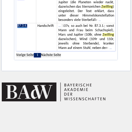
Jupiter (die Planeten wieder nackt,
dazwischen das Sternzeichen
Zwilling
)
eingeleitet. Der Text erklärt, dass
unter dieser Himmelskonstellation
besonders viele Sterbefälle
87.3.4.
Handschrift
(107v, so auch bei Nr. 87.3.1.; sonst
Mann und Frau beim Schachspiel),
Mars und Jupiter (108r, ohne
Zwilling
dazwischen), Wind (109r und 110r,
jeweils ohne Sterbende), kranker
Mann auf einem Stuhl, neben dem
Vorige Seite
1
Nächste Seite