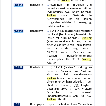
Abb. 87: 3r.
Zwilling
, Krebs. Abb. 87.
87.2.25.
Handschrift
ndschriften). Im Einzelnen sind
bemerkenswert: Wassermann mit Hut
(symmetrisch zwei Krüge haltend),
Zwilling
(zwei Gerüstete in
Kettenhemden und an Riemen
hängenden Schilden, in Bewegung,
rechter Zwilling mit
87.2.26.
Handschrift
auf den ein späterer Kommentator
am Rand [bis 7v oben] hinweist: Hic
lapsus est huius Calenda...),
Zwilling
(zwei unbekleidete Frauen, die auf
einer Wiese um einen Baum tanzen,
der rote Früchte trägt), Schüt
13891098 Weitere Materialien im
Internet: Handschriftencensus;
manuscripta.at Abb. 90: 9r.
Zwilling
.
Abb. 90.
87.2.28.
Handschrift
ht). 15r–21r (je eine Darstellung pro
Seite mit Ausnahme von 15v), im
Einzelnen sind bemerkenswert:
Zwilling
(ein sitzender Junge, nur mit
einem roten Umhang bekleidet, in der
Hand ein Spielzeug [?]), Jungfra
Butzmann (1972) S. 119f. Weitere
Materialien im Internet:
Handschriftencensus Abb. 88: 16v.
Zwilling
. Abb. 88.
87.3.
Untergruppe
apitel zur Pest wird von Mars neben