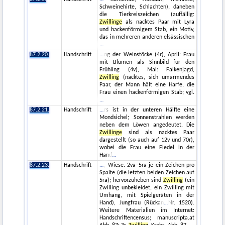
Schweinehirte, Schlachten), daneben
die Tierkreiszeichen (auffällig:
Zwillinge
als nacktes Paar mit Lyra
und hackenförmigem Stab, ein Motiv,
das in mehreren anderen elsässischen
87.2.20.
Handschrift
ng der Weinstöcke (4r), April: Frau
mit Blumen als Sinnbild für den
Frühling (4v), Mai: Falkenjagd,
Zwilling
(nacktes, sich umarmendes
Paar, der Mann hält eine Harfe, die
Frau einen hackenförmigen Stab; vgl.
87.2.21.
Handschrift
rs ist in der unteren Hälfte eine
Mondsichel; Sonnenstrahlen werden
neben dem Löwen angedeutet. Die
Zwillinge
sind als nacktes Paar
dargestellt (so auch auf 12v und 70r),
wobei die Frau eine Fiedel in der
Hand
87.2.23.
Handschrift
, Wiese. 2va–5ra je ein Zeichen pro
Spalte (die letzten beiden Zeichen auf
5ra); hervorzuheben sind
Zwilling
(ein
Zwilling unbekleidet, ein Zwilling mit
Umhang, mit Spielgeräten in der
Hand), Jungfrau (Rückan
Nr. 1520).
Weitere Materialien im Internet:
Handschriftencensus; manuscripta.at