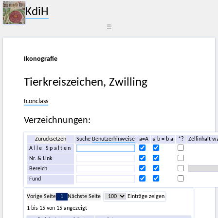
KdiH
☰
Ikonografie
Tierkreiszeichen, Zwilling
Iconclass
Verzeichnungen:
Zurücksetzen
Suche
Benutzerhinweise
a=A
a b = b a
*?
Zellinhalt w
Alle Spalten
Nr. & Link
Bereich
Fund
Vorige Seite
1
Nächste Seite
Einträge zeigen
1 bis 15 von 15 angezeigt