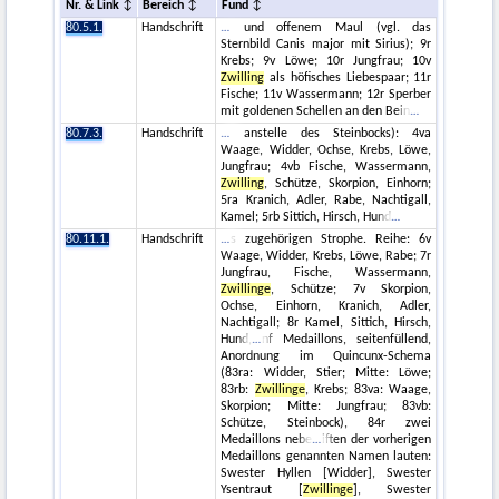
Nr. & Link
Bereich
Fund
80.5.1.
Handschrift
und offenem Maul (vgl. das
Sternbild Canis major mit Sirius); 9r
Krebs; 9v Löwe; 10r Jungfrau; 10v
Zwilling
als höfisches Liebespaar; 11r
Fische; 11v Wassermann; 12r Sperber
mit goldenen Schellen an den Bein
80.7.3.
Handschrift
anstelle des Steinbocks): 4va
Waage, Widder, Ochse, Krebs, Löwe,
Jungfrau; 4vb Fische, Wassermann,
Zwilling
, Schütze, Skorpion, Einhorn;
5ra Kranich, Adler, Rabe, Nachtigall,
Kamel; 5rb Sittich, Hirsch, Hund
80.11.1.
Handschrift
s zugehörigen Strophe. Reihe: 6v
Waage, Widder, Krebs, Löwe, Rabe; 7r
Jungfrau, Fische, Wassermann,
Zwillinge
, Schütze; 7v Skorpion,
Ochse, Einhorn, Kranich, Adler,
Nachtigall; 8r Kamel, Sittich, Hirsch,
Hund,
nf Medaillons, seitenfüllend,
Anordnung im Quincunx-Schema
(83ra: Widder, Stier; Mitte: Löwe;
83rb:
Zwillinge
, Krebs; 83va: Waage,
Skorpion; Mitte: Jungfrau; 83vb:
Schütze, Steinbock), 84r zwei
Medaillons nebe
iften der vorherigen
Medaillons genannten Namen lauten:
Swester Hyllen [Widder], Swester
Ysentraut [
Zwillinge
], Swester