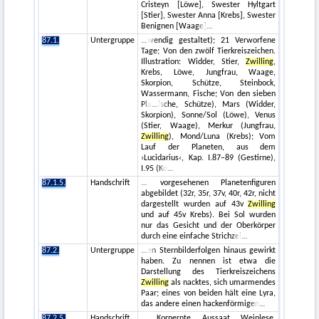
Cristeyn [Löwe], Swester Hyltgart
[Stier], Swester Anna [Krebs], Swester
Benignen [Waage]
87.1.
Untergruppe
wendig gestaltet); 21 Verworfene
Tage; Von den zwölf Tierkreiszeichen.
Illustration: Widder, Stier,
Zwilling
,
Krebs, Löwe, Jungfrau, Waage,
Skorpion, Schütze, Steinbock,
Wassermann, Fische; Von den sieben
Pla
ische, Schütze), Mars (Widder,
Skorpion), Sonne/Sol (Löwe), Venus
(Stier, Waage), Merkur (Jungfrau,
Zwilling
), Mond/Luna (Krebs); Vom
Lauf der Planeten, aus dem
›Lucidarius‹, Kap. I.87–89 (Gestirne),
I.95 (Ko
87.1.5.
Handschrift
vorgesehenen Planetenfiguren
abgebildet (32r, 35r, 37v, 40r, 42r, nicht
dargestellt wurden auf 43v
Zwilling
und auf 45v Krebs). Bei Sol wurden
nur das Gesicht und der Oberkörper
durch eine einfache Strichzei
87.2.
Untergruppe
en Sternbilderfolgen hinaus gewirkt
haben. Zu nennen ist etwa die
Darstellung des Tierkreiszeichens
Zwilling
als nacktes, sich umarmendes
Paar; eines von beiden hält eine Lyra,
das andere einen hackenförmigen
87.2.5.
Handschrift
Kornernte, Aussaat, Weinlese,