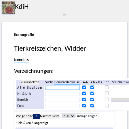
KdiH
☰
Ikonografie
Tierkreiszeichen, Widder
Iconclass
Verzeichnungen:
Zurücksetzen
Suche
Benutzerhinweise
a=A
a b = b a
*?
Zellinhalt w
Alle Spalten
Nr. & Link
Bereich
Fund
Vorige Seite
1
Nächste Seite
Einträge zeigen
1 bis 6 von 6 angezeigt