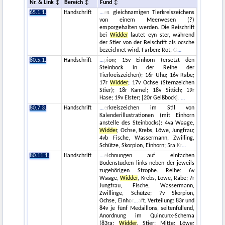
Nr. & Link
Bereich
Fund
65.1.1.
Handschrift
es gleichnamigen Tierkreiszeichens
von einem Meerwesen (?)
emporgehalten werden. Die Beischrift
bei
Widder
lautet eyn ster, während
der Stier von der Beischrift als ocsche
bezeichnet wird. Farben: Rot, G
80.5.1.
Handschrift
pion; 15v Einhorn (ersetzt den
Steinbock in der Reihe der
Tierkreiszeichen); 16r Uhu; 16v Rabe;
17r
Widder
; 17v Ochse (Sternzeichen
Stier); 18r Kamel; 18v Sittich; 19r
Hase; 19v Elster; [20r Geißbock].
80.7.3.
Handschrift
erkreiszeichen im Stil von
Kalenderillustrationen (mit Einhorn
anstelle des Steinbocks): 4va Waage,
Widder
, Ochse, Krebs, Löwe, Jungfrau;
4vb Fische, Wassermann, Zwilling,
Schütze, Skorpion, Einhorn; 5ra Kr
80.11.1.
Handschrift
eichnungen auf einfachen
Bodenstücken links neben der jeweils
zugehörigen Strophe. Reihe: 6v
Waage,
Widder
, Krebs, Löwe, Rabe; 7r
Jungfrau, Fische, Wassermann,
Zwillinge, Schütze; 7v Skorpion,
Ochse, Einhor
aft. Verteilung: 83r und
84v je fünf Medaillons, seitenfüllend,
Anordnung im Quincunx-Schema
(83ra:
Widder
, Stier; Mitte: Löwe;