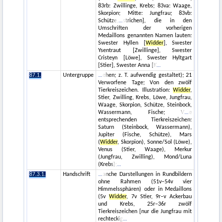
83rb: Zwillinge, Krebs; 83va: Waage,
Skorpion; Mitte: Jungfrau; 83vb:
Schütze,
strichen], die in den
Umschriften der vorherigen
Medaillons genannten Namen lauten:
Swester Hyllen [
Widder
], Swester
Ysentraut [Zwillinge], Swester
Cristeyn [Löwe], Swester Hyltgart
[Stier], Swester Anna [K
87.1.
Untergruppe
ehen; z. T. aufwendig gestaltet); 21
Verworfene Tage; Von den zwölf
Tierkreiszeichen. Illustration:
Widder
,
Stier, Zwilling, Krebs, Löwe, Jungfrau,
Waage, Skorpion, Schütze, Steinbock,
Wassermann, Fische; V
e
entsprechenden Tierkreiszeichen:
Saturn (Steinbock, Wassermann),
Jupiter (Fische, Schütze), Mars
(
Widder
, Skorpion), Sonne/Sol (Löwe),
Venus (Stier, Waage), Merkur
(Jungfrau, Zwilling), Mond/Luna
(Krebs);
87.3.1.
Handschrift
anche Darstellungen in Rundbildern
ohne Rahmen (51v–54v vier
Himmelssphären) oder in Medaillons
(5v
Widder
, 7v Stier, 9r–v Ackerbau
und Krebs, 25r–36r zwölf
Tierkreiszeichen [nur die Jungfrau mit
rechteckig