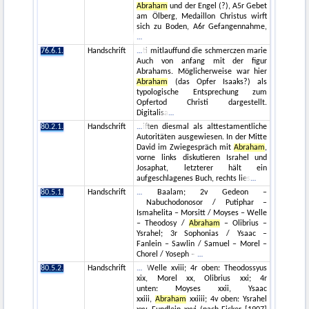
Abraham
und der Engel (?), A5r Gebet
am Ölberg, Medaillon Christus wirft
sich zu Boden, A6r Gefangennahme,
76.6.1.
Handschrift
ti mitlauffund die schmerczen marie
Auch von anfang mit der figur
Abrahams. Möglicherweise war hier
Abraham
(das Opfer Isaaks?) als
typologische Entsprechung zum
Opfertod Christi dargestellt.
Digitalisa
80.2.1.
Handschrift
iften diesmal als alttestamentliche
Autoritäten ausgewiesen. In der Mitte
David im Zwiegespräch mit
Abraham
,
vorne links diskutieren Israhel und
Josaphat, letzterer hält ein
aufgeschlagenes Buch, rechts lies
80.5.1.
Handschrift
Baalam; 2v Gedeon –
Nabuchodonosor / Putiphar –
Ismahelita – Morsitt / Moyses – Welle
– Theodosy /
Abraham
– Olibrius –
Ysrahel; 3r Sophonias / Ysaac –
Fanlein – Sawlin / Samuel – Morel –
Chorel / Yoseph –
80.5.2.
Handschrift
Welle xviii; 4r oben: Theodossyus
xix, Morel xx, Olibrius xxi; 4r
unten: Moyses xxii, Ysaac
xxiii,
Abraham
xxiiii; 4v oben: Ysrahel