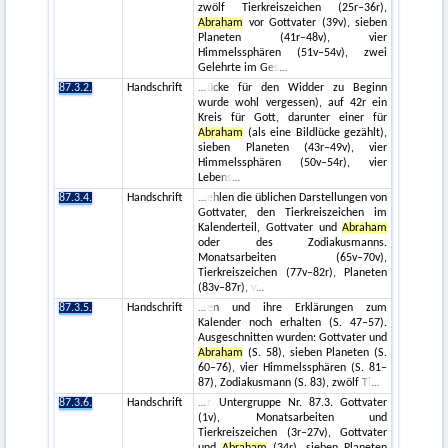
zwölf Tierkreiszeichen (25r–36r),
Abraham
vor Gottvater (39v), sieben
Planeten (41r–48v), vier
Himmelssphären (51v–54v), zwei
Gelehrte im Ges
87.3.2.
Handschrift
ücke für den Widder zu Beginn
wurde wohl vergessen), auf 42r ein
Kreis für Gott, darunter einer für
Abraham
(als eine Bildlücke gezählt),
sieben Planeten (43r–49v), vier
Himmelssphären (50v–54r), vier
Lebens
87.3.4.
Handschrift
ehlen die üblichen Darstellungen von
Gottvater, den Tierkreiszeichen im
Kalenderteil, Gottvater und
Abraham
oder des Zodiakusmanns.
Monatsarbeiten (65v–70v),
Tierkreiszeichen (77v–82r), Planeten
(83v–87r), v
87.3.5.
Handschrift
en und ihre Erklärungen zum
Kalender noch erhalten (S. 47–57).
Ausgeschnitten wurden: Gottvater und
Abraham
(S. 58), sieben Planeten (S.
60–76), vier Himmelssphären (S. 81–
87), Zodiakusmann (S. 83), zwölf Ti
87.3.6.
Handschrift
r Untergruppe Nr. 87.3. Gottvater
(1v), Monatsarbeiten und
Tierkreiszeichen (3r–27v), Gottvater
und
Abraham
(34r), sieben Planeten