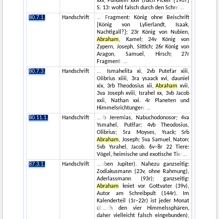
xxv, Fundlein xxvi (nach Ficker [1907]
S. 13: wohl falsch durch den Schrei
80.7.1.
Handschrift
Fragment: König ohne Beischrift
[König von Lylierlandt, Isaak,
Nachtigall?]; 23r König von Nubien,
Abraham
, Kamel; 24v König von
Zypern, Joseph, Sittich; 26r König von
Aragon, Samuel, Hirsch; 27r
Fragment:
80.7.3.
Handschrift
, Ismahelita xi, 2vb Putefar xiii,
Olibrius xiiii, 3ra ysaack xvi, dauniel
xix, 3rb Theodosius xii,
Abraham
xvii,
3va Joseph xviii, Israhel xx, 3vb Jacob
xxii, Nathan xxi. 4r Planeten und
Himmelsrichtungen:
80.11.1.
Handschrift
rb Jeremias, Nabuchodonosor; 4va
Ysmahel, Putifar; 4vb Theodosius,
Olibrius; 5ra Moyses, Ysack; 5rb
Abraham
, Joseph; 5va Samuel, Naton;
5vb Ysrahel, Jacob. 6v–8r 22 Tiere:
Vögel, heimische und exotische Tier
87.3.1.
Handschrift
eben Jupiter). Nahezu ganzseitig:
Zodiakusmann (23v, ohne Rahmung),
Aderlassmann (93r); ganzseitig:
Abraham
kniet vor Gottvater (39v),
Autor am Schreibpult (144r). Im
Kalenderteil (1r–22r) ist jeder Monat
üb
ch den vier Himmelssphären,
daher vielleicht falsch eingebunden),