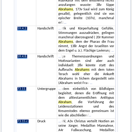
Rubrikator mit dem Bildthema nichts
anzufangen wusste: 38v Sippe
Abrahams
, 173v Saul wird zum König
gesalbt), gelegentlich sind sie von
epischer Breite (107v), manchmal
erlä
59.4.2.
Handschrift
stik und Körperhaltung Gefühle,
Stimmungen auszudrücken, gelingen
manchmal überzeugend ( 20r Kummer
Abrahams
, dem der Pharao die Frau
nimmt, 138r Angst der Israeliten vor
dem Engel u. ä.). Flächige Lavierung
59.4.8.
Handschrift
ige Themenzuordnungen und
Motivvarianten sind aber auch
individuell: 28v könnte statt des
Aufbruchs
Abrahams
mit dem toten
Terach wohl eher die Ankunft
Abrahams in Sichem dargestellt sein
(Abraham weist Frau
73.11.
Untergruppe
udem einheitlich von Bildfolgen
begleitet, denen die Eröffnung mit
dem alttestamentlichen Antitypus
Abraham
, die Vorführung der
Leidensstationen und des
Kreuzestodes ebenso gemeinsam ist
wie die abschließend
73.15.c.
Druck
ahl, A3v Christus verteilt Hostien an
seine Jünger, Medaillon Mannalese,
A4r Fußwaschung, Medaillon