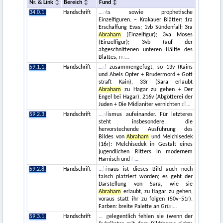
Nr. & Link
Bereich
Fund
34.0.1.
Handschrift
nts sowie prophetische
Einzelfiguren. – Krakauer Blätter: 1ra
Erschaffung Evas; 1vb Sündenfall; 3ra
Abraham
(Einzelfigur); 3va Moses
(Einzelfigur); 3vb (auf der
abgeschnittenen unteren Hälfte des
Blattes, nu
59.1.1.
Handschrift
d zusammengefügt, so 13v (Kains
und Abels Opfer + Brudermord + Gott
straft Kain), 33r (Sara erlaubt
Abraham
zu Hagar zu gehen + Der
Engel bei Hagar), 216v (Abgötterei der
Juden + Die Midianiter vernichten di
59.2.3.
Handschrift
alismus aufeinander. Für letzteres
steht insbesondere die
hervorstechende Ausführung des
Bildes von
Abraham
und Melchisedek
(16r): Melchisedek in Gestalt eines
jugendlichen Ritters in modernem
Harnisch und F
59.2.8.
Handschrift
hinaus ist dieses Bild auch noch
falsch platziert worden; es geht der
Darstellung von Sara, wie sie
Abraham
erlaubt, zu Hagar zu gehen,
voraus statt ihr zu folgen (50v–51r).
Farben: breite Palette an Grün
59.3.1.
Handschrift
gelegentlich fehlen sie (wenn der