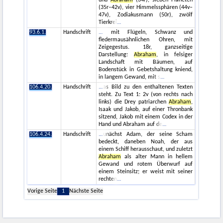
(35r–42v), vier Himmelssphären (44v–
47v), Zodiakusmann (50r), zwölf
Tierkrei
93.6.1.
Handschrift
mit Flügeln, Schwanz und
fledermausähnlichen Ohren, mit
Zeigegestus. 18r, ganzseitige
Darstellung:
Abraham
, in felsiger
Landschaft mit Bäumen, auf
Bodenstück in Gebetshaltung kniend,
in langem Gewand, mit s
106.4.20.
Handschrift
as Bild zu den enthaltenen Texten
steht. Zu Text 1: 2v (von rechts nach
links) die Drey patriarchen
Abraham
,
Isaak und Jakob, auf einer Thronbank
sitzend, Jakob mit einem Codex in der
Hand und Abraham auf de
106.4.24.
Handschrift
unächst Adam, der seine Scham
bedeckt, daneben Noah, der aus
einem Schiff herausschaut, und zuletzt
Abraham
als alter Mann in hellem
Gewand und rotem Überwurf auf
einem Steinsitz; er weist mit seiner
rechten
Vorige Seite
1
Nächste Seite