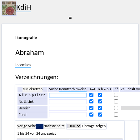
KdiH
☰
Ikonografie
Abraham
Iconclass
Verzeichnungen:
Zurücksetzen
Suche
Benutzerhinweise
a=A
a b = b a
*?
Zellinhalt w
Alle Spalten
Nr. & Link
Bereich
Fund
Vorige Seite
1
Nächste Seite
Einträge zeigen
1 bis 24 von 24 angezeigt