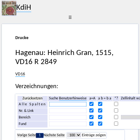
KdiH
☰
Drucke
Hagenau: Heinrich Gran, 1515,
VD16 R 2849
VD16
Verzeichnungen:
Zurücksetzen
Suche
Benutzerhinweise
a=A
a b = b a
*?
Zellinhalt w
Alle Spalten
Nr. & Link
Bereich
Fund
Vorige Seite
1
Nächste Seite
Einträge zeigen