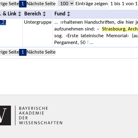
rige Seite
1
Nächste Seite
Einträge zeigen
1 bis 1 von 1
. & Link
Bereich
Fund
.2.
Untergruppe
erhaltenen Handschriften, die hier 
aufzunehmen sind: –
Strasbourg, Arc
sog. ›Erste lateinische Memorial‹ (a
Pergament, 50 B
rige Seite
1
Nächste Seite