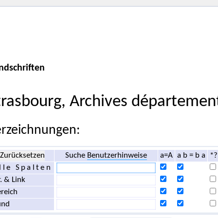
ndschriften
trasbourg, Archives départemen
rzeichnungen:
Zurücksetzen
Suche
Benutzerhinweise
a=A
a b = b a
*?
lle Spalten
. & Link
reich
und