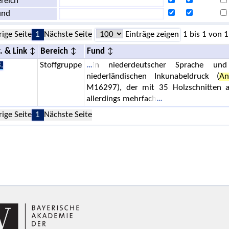
reich
und
rige Seite
1
Nächste Seite
Einträge zeigen
1 bis 1 von 1
. & Link
Bereich
Fund
.
Stoffgruppe
in niederdeutscher Sprache und
niederländischen Inkunabeldruck (
An
M16297), der mit 35 Holzschnitten a
allerdings mehrfach
rige Seite
1
Nächste Seite