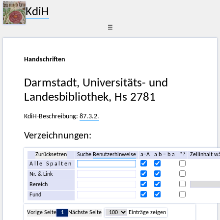
KdiH
☰
Handschriften
Darmstadt, Universitäts- und
Landesbibliothek, Hs 2781
KdiH-Beschreibung:
87.3.2.
Verzeichnungen:
Zurücksetzen
Suche
Benutzerhinweise
a=A
a b = b a
*?
Zellinhalt w
Alle Spalten
Nr. & Link
Bereich
Fund
Vorige Seite
1
Nächste Seite
Einträge zeigen