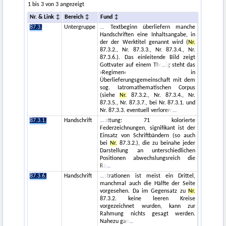
1 bis 3 von 3 angezeigt
Nr. & Link
Bereich
Fund
87.3.
Untergruppe
Textbeginn überliefern manche
Handschriften eine Inhaltsangabe, in
der der Werktitel genannt wird (
Nr.
87.3.2., Nr. 87.3.3., Nr. 87.3.4., Nr.
87.3.6.). Das einleitende Bild zeigt
Gottvater auf einem Thr
ig steht das
›Regimen‹ in
Überlieferungsgemeinschaft mit dem
sog. Iatromathematischen Corpus
(siehe
Nr.
87.3.2., Nr. 87.3.4., Nr.
87.3.5., Nr. 87.3.7., bei Nr. 87.3.1. und
Nr. 87.3.3. eventuell verloren;
87.3.1.
Handschrift
attung: 71 kolorierte
Federzeichnungen, signifikant ist der
Einsatz von Schriftbändern (so auch
bei
Nr.
87.3.2.), die zu beinahe jeder
Darstellung an unterschiedlichen
Positionen abwechslungsreich die
Ra
87.3.6.
Handschrift
strationen ist meist ein Drittel,
manchmal auch die Hälfte der Seite
vorgesehen. Da im Gegensatz zu
Nr.
87.3.2. keine leeren Kreise
vorgezeichnet wurden, kann zur
Rahmung nichts gesagt werden.
Nahezu gan