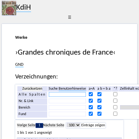
KdiH
☰
Werke
›Grandes chroniques de France‹
GND
Verzeichnungen:
Zurücksetzen
Suche
Benutzerhinweise
a=A
a b = b a
*?
Zellinhalt w
Alle Spalten
Nr. & Link
Bereich
Fund
Vorige Seite
1
Nächste Seite
Einträge zeigen
1 bis 1 von 1 angezeigt