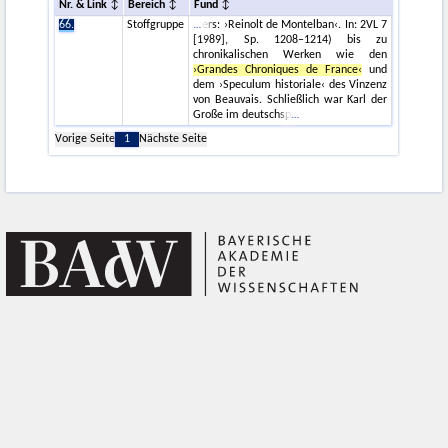
Nr. & Link
Bereich
Fund
66.
Stoffgruppe
ers: ›Reinolt de Montelban‹. In: 2VL 7
[1989], Sp. 1208–1214) bis zu
chronikalischen Werken wie den
›Grandes Chroniques de France‹
und
dem ›Speculum historiale‹ des Vinzenz
von Beauvais. Schließlich war Karl der
Große im deutschsp
Vorige Seite
1
Nächste Seite