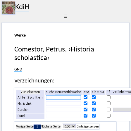
KdiH
☰
Werke
Comestor, Petrus, ›Historia
scholastica‹
GND
Verzeichnungen:
Zurücksetzen
Suche
Benutzerhinweise
a=A
a b = b a
*?
Zellinhalt w
Alle Spalten
Nr. & Link
Bereich
Fund
Vorige Seite
1
Nächste Seite
Einträge zeigen