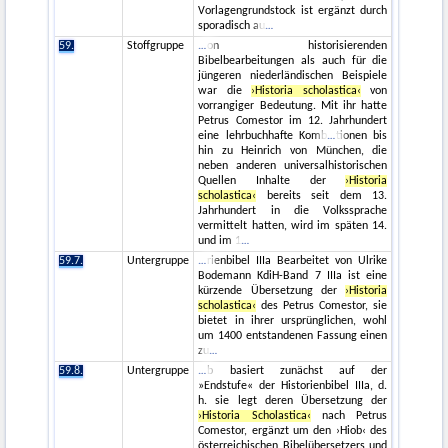
Vorlagengrundstock ist ergänzt durch
sporadisch au
59.
Stoffgruppe
on historisierenden
Bibelbearbeitungen als auch für die
jüngeren niederländischen Beispiele
war die
›Historia scholastica‹
von
vorrangiger Bedeutung. Mit ihr hatte
Petrus Comestor im 12. Jahrhundert
eine lehrbuchhafte Komb
tionen bis
hin zu Heinrich von München, die
neben anderen universalhistorischen
Quellen Inhalte der
›Historia
scholastica‹
bereits seit dem 13.
Jahrhundert in die Volkssprache
vermittelt hatten, wird im späten 14.
und im 1
59.7.
Untergruppe
rienbibel IIIa Bearbeitet von Ulrike
Bodemann KdiH-Band 7 IIIa ist eine
kürzende Übersetzung der
›Historia
scholastica‹
des Petrus Comestor, sie
bietet in ihrer ursprünglichen, wohl
um 1400 entstandenen Fassung einen
zu
59.8.
Untergruppe
b basiert zunächst auf der
»Endstufe« der Historienbibel IIIa, d.
h. sie legt deren Übersetzung der
›Historia Scholastica‹
nach Petrus
Comestor, ergänzt um den ›Hiob‹ des
österreichischen Bibelübersetzers und