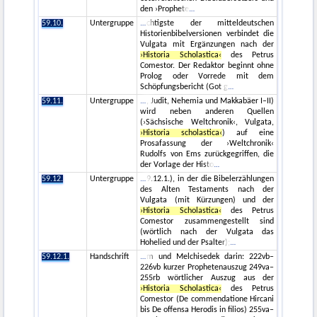
den ›Prophete
59.10.
Untergruppe
chtigste der mitteldeutschen
Historienbibelversionen verbindet die
Vulgata mit Ergänzungen nach der
›Historia Scholastica‹
des Petrus
Comestor. Der Redaktor beginnt ohne
Prolog oder Vorrede mit dem
Schöpfungsbericht (Got g
59.11.
Untergruppe
, Judit, Nehemia und Makkabäer I–II)
wird neben anderen Quellen
(›Sächsische Weltchronik‹, Vulgata,
›Historia scholastica‹
) auf eine
Prosafassung der ›Weltchronik‹
Rudolfs von Ems zurückgegriffen, die
der Vorlage der Histo
59.12.
Untergruppe
9.12.1.), in der die Bibelerzählungen
des Alten Testaments nach der
Vulgata (mit Kürzungen) und der
›Historia Scholastica‹
des Petrus
Comestor zusammengestellt sind
(wörtlich nach der Vulgata das
Hohelied und der Psalter);
59.12.1.
Handschrift
m und Melchisedek darin: 222vb–
226vb kurzer Prophetenauszug 249va–
255rb wörtlicher Auszug aus der
›Historia Scholastica‹
des Petrus
Comestor (De commendatione Hircani
bis De offensa Herodis in filios) 255va–