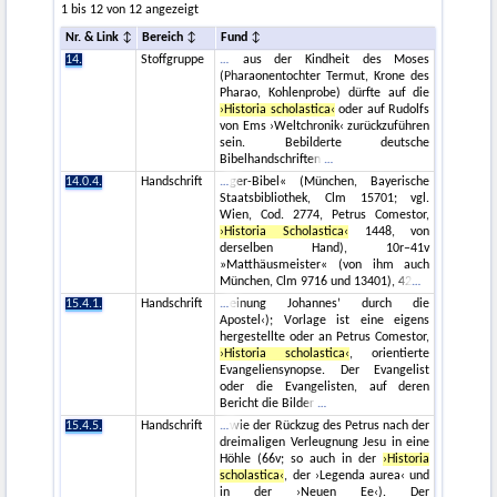
1 bis 12 von 12 angezeigt
Nr. & Link
Bereich
Fund
14.
Stoffgruppe
aus der Kindheit des Moses
(Pharaonentochter Termut, Krone des
Pharao, Kohlenprobe) dürfte auf die
›Historia scholastica‹
oder auf Rudolfs
von Ems ›Weltchronik‹ zurückzuführen
sein. Bebilderte deutsche
Bibelhandschriften
14.0.4.
Handschrift
ger-Bibel« (München, Bayerische
Staatsbibliothek, Clm 15701; vgl.
Wien, Cod. 2774, Petrus Comestor,
›Historia Scholastica‹
1448, von
derselben Hand), 10r–41v
»Matthäusmeister« (von ihm auch
München, Clm 9716 und 13401), 42
15.4.1.
Handschrift
einung Johannes’ durch die
Apostel‹); Vorlage ist eine eigens
hergestellte oder an Petrus Comestor,
›Historia scholastica‹
, orientierte
Evangeliensynopse. Der Evangelist
oder die Evangelisten, auf deren
Bericht die Bilder
15.4.5.
Handschrift
wie der Rückzug des Petrus nach der
dreimaligen Verleugnung Jesu in eine
Höhle (66v; so auch in der
›Historia
scholastica‹
, der ›Legenda aurea‹ und
in der ›Neuen Ee‹). Der