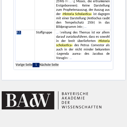
259rb Ho
ng Moses, die ertrunkenen
Erstgeborenen). Keine Darstellung
zum Prophetenauszug, der Auszug aus
der
›Historia Scholastica‹
ist dagegen
mit einer Darstellung (Antiochus raubt
den Tempelschatz 250r) in das
Bildprogramm integ
63.
Stoffgruppe
rbreitung des Themas ist vor allem
darauf zurückzuführen, dass es sowohl
in der breit überlieferten
›Historia
scholastica‹
des Petrus Comestor als
auch in der nicht minder bekannten
›Legenda aurea‹ des Jacobus de
Voragine
Vorige Seite
1
Nächste Seite