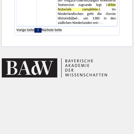
um Vulgata-Übersetzungen erweiterte
Textversion zugrunde legt (
›Bible
historiale complétée‹
). Im
Niederländischen geht die ›Eerste
Historiebijbel‹, um 1360 in den
südlichen Niederlanden entst
Vorige Seite
1
Nächste Seite