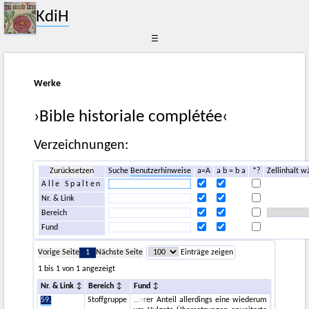
KdiH
☰
Werke
›Bible historiale complétée‹
Verzeichnungen:
Zurücksetzen
Suche
Benutzerhinweise
a=A
a b = b a
*?
Zellinhalt w
Alle Spalten
Nr. & Link
Bereich
Fund
Vorige Seite
1
Nächste Seite
Einträge zeigen
1 bis 1 von 1 angezeigt
Nr. & Link
Bereich
Fund
59.
Stoffgruppe
erer Anteil allerdings eine wiederum