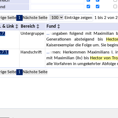
reich
und
rige Seite
1
Nächste Seite
Einträge zeigen
1 bis 2 von 2
. & Link
Bereich
Fund
.7.
Untergruppe
nangaben folgend mit Maximilian 
Generationen absteigend bis
Hecto
Kaiserexemplar die Folge um. Sie begin
.7.1.
Handschrift
emen: Herkommen Maximilians I. in
mit Maximilian (IIv) bis
Hector von Tro
alle Vorfahren in umgekehrter Abfolge 
rige Seite
1
Nächste Seite