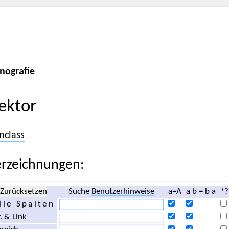
nografie
ektor
nclass
rzeichnungen:
Zurücksetzen
Suche
Benutzerhinweise
a=A
a b = b a
*?
lle Spalten
. & Link