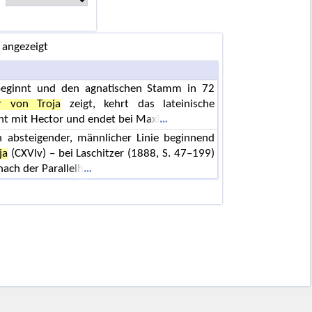
 angezeigt
beginnt und den agnatischen Stamm in 72
r von Troja
zeigt, kehrt das lateinische
nt mit Hector und endet bei Maxi
 absteigender, männlicher Linie beginnend
ja
(CXVIv) – bei Laschitzer (1888, S. 47–199)
nach der Parallelh