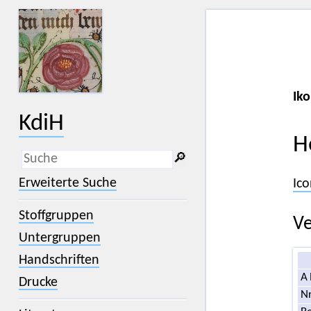
Iko
KdiH
H
🔎︎
_
(der Unterstrich) ist Platzhalter für
Erweiterte Suche
Ico
genau ein Zeichen.
%
(das Prozentzeichen) ist Platzhalter
Stoffgruppen
für kein, ein oder mehr als ein
Ve
Zeichen.
Untergruppen
Handschriften
A
Drucke
Nr