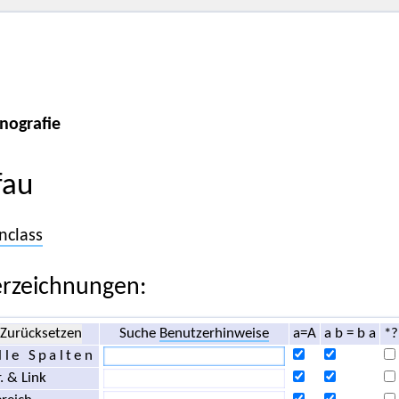
nografie
fau
nclass
rzeichnungen:
Zurücksetzen
Suche
Benutzerhinweise
a=A
a b = b a
*?
lle Spalten
. & Link