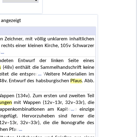
 angezeigt
n Zeichner, mit völlig unklarem inhaltlichen
 rechts einer kleinen Kirche, 105v Schwarzer
e
ndeten Entwurf der linken Seite eines
s
(48v) enthält die Sammelhandschrift keine
eitet die entsprec
Weitere Materialien im
 48v. Entwurf des habsburgischen
Pfaus
. Abb.
appen (134v). Zum ersten und zweiten Teil
lungen
mit Wappen (12v–13r, 32v–33r), die
Wappenkombinationen am Kapite
e einzige
ingefügt. Hervorzuheben sind ferner die
2v–13r, 32v–33r), die die Ikonografie des
chen Pfau