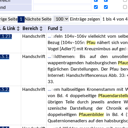
reich
und
rige Seite
1
Nächste Seite
Einträge zeigen
1 bis 4 von 4
. & Link
Bereich
Fund
.1.23.
Handschrift
tafeln 104v–106v vielleicht vom selbe
Bezug (104v–105r:
Pfau
nähert sich von
Vogel [Adler?] mit Kreuznimbus auf ged
.5.1.
Handschrift
Bildthemen: Bis auf den unvolle
wappentragenden habsburgischen
Pfau
figürlichen Darstellungen. Der Pfau ber
Internet: Handschriftencensus Abb. 33:
33.
.5.2.
Handschrift
nem halbseitigen Kronenstamm mit W
von Bd. 4 doppelseitige
Pfauendarstel
übrigen Teile durch jeweils andere 
szenische Darstellung der Chronik e
doppelseitigen
Pfauenbilder
in Bd. 4 (1
Quaternionenadlers auf den habsburgis