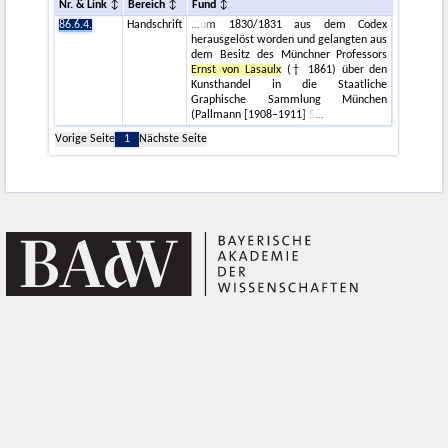
Nr. & Link
Bereich
Fund
86.6.4.
Handschrift
um 1830/1831 aus dem Codex
herausgelöst worden und gelangten aus
dem Besitz des Münchner Professors
Ernst von Lasaulx
(† 1861) über den
Kunsthandel in die Staatliche
Graphische Sammlung München
(Pallmann [1908–1911] S
Vorige Seite
1
Nächste Seite