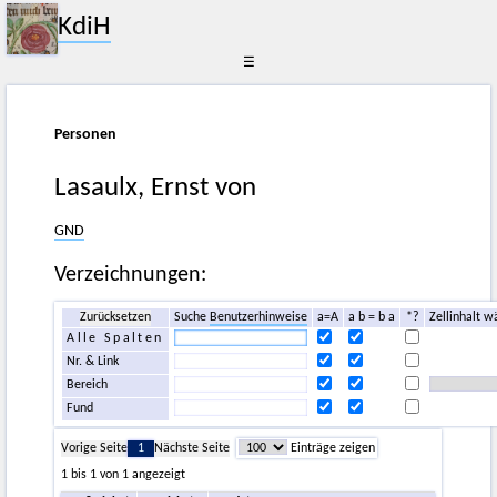
KdiH
☰
Personen
Lasaulx, Ernst von
GND
Verzeichnungen:
Zurücksetzen
Suche
Benutzerhinweise
a=A
a b = b a
*?
Zellinhalt w
Alle Spalten
Nr. & Link
Bereich
Fund
Vorige Seite
1
Nächste Seite
Einträge zeigen
1 bis 1 von 1 angezeigt