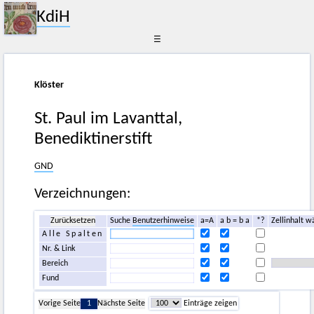
KdiH
☰
Klöster
St. Paul im Lavanttal,
Benediktinerstift
GND
Verzeichnungen:
Zurücksetzen
Suche
Benutzerhinweise
a=A
a b = b a
*?
Zellinhalt w
Alle Spalten
Nr. & Link
Bereich
Fund
Vorige Seite
1
Nächste Seite
Einträge zeigen