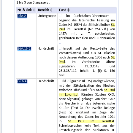
1 bis 3 von 3 angezeigt
Nr. & Link
Bereich
Fund
26A.2.
Untergruppe
l im Buchstaben-Binnenraum –
beginnt die lateinische Fassung im
Codex HS 158/4 der Stiftsbibliothek
St.
Paul
im Lavanttal (Nr. 26A.2.8.) von
1457; mit z. T. goldbelegten,
gerahmten Initialen und Blütenranken
26A.16.3.
Handschrift
Hergott auf der Recto-Seite des
Vorsatzblattes) und aus St. Blasien
nach dessen Aufhebung 1806 nach
St.
Paul
. Im Vorderdeckel ältere
Signaturen Y.L.O.C.45 und
25.3.36/112. Inhalt: 1. [I]r–S. 156
Gall
86.6.4.
Handschrift
ald (Signatur Bl. 75) nachgewiesen,
mit der Säkularisation des Klosters
zwischen 1806 und 1809 nach
St. Paul
im Lavanttal
, Kärnten (Kasten XXIX,
ohne Signatur) gelangt, von dort 1907
als Geschenk an das österreichische
Ka
ier (Text 3). Die zweite Beilage
(Text 2) entstand im Zuge der
Neuordnung des Codex im Jahr 1901
in
St. Paul im Lavanttal
.
Schreibsprache: kein Text aus der
Entstehungszeit der Miniaturen. II.