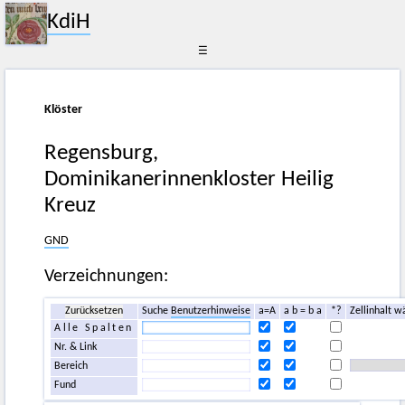
KdiH
☰
Klöster
Regensburg,
Dominikanerinnenkloster Heilig
Kreuz
GND
Verzeichnungen:
Zurücksetzen
Suche
Benutzerhinweise
a=A
a b = b a
*?
Zellinhalt w
Alle Spalten
Nr. & Link
Bereich
Fund