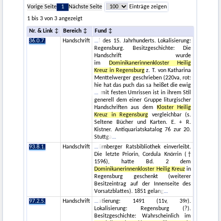
Vorige Seite
1
Nächste Seite
Einträge zeigen
1 bis 3 von 3 angezeigt
Nr. & Link
Bereich
Fund
36.0.7.
Handschrift
l des 15. Jahrhunderts. Lokalisierung:
Regensburg. Besitzgeschichte: Die
Handschrift wurde
im
Dominikanerinnenkloster Heilig
Kreuz in Regensburg
z. T. von Katharina
Menttelwerger geschrieben (220va, rot:
hie hat das puch das sa heißet die ewig
mit festen Umrissen ist in ihrem Stil
generell dem einer Gruppe liturgischer
Handschriften aus dem
Kloster Heilig
Kreuz in Regensburg
vergleichbar (s.
Seltene Bücher und Karten. E. + R.
Kistner. Antiquariatskatalog 76 zur 20.
Stuttga
93.8.1.
Handschrift
ürnberger Ratsbibliothek einverleibt.
Die letzte Priorin, Cordula Knörrin (†
1596), hatte Bd. 2 dem
Dominikanerinnenkloster Heilig Kreuz
in
Regensburg geschenkt (weiterer
Besitzeintrag auf der Innenseite des
Vorsatzblattes). 1851 gelang
97.2.5.
Handschrift
atierung: 1491 (11v, 39r).
Lokalisierung: Regensburg (?).
Besitzgeschichte: Wahrscheinlich im