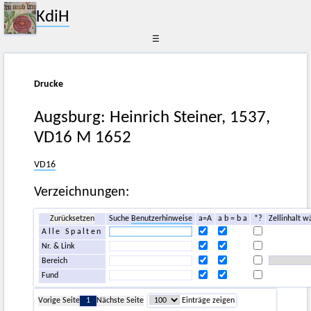
KdiH
☰
Drucke
Augsburg: Heinrich Steiner, 1537,
VD16 M 1652
VD16
Verzeichnungen:
Zurücksetzen
Suche
Benutzerhinweise
a=A
a b = b a
*?
Zellinhalt w
Alle Spalten
Nr. & Link
Bereich
Fund
Vorige Seite
1
Nächste Seite
Einträge zeigen