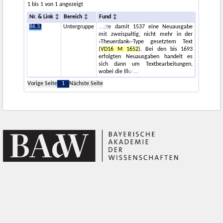
1 bis 1 von 1 angezeigt
Nr. & Link
Bereich
Fund
86.3.
Untergruppe
gte damit 1537 eine Neuausgabe
mit zweispaltig, nicht mehr in der
›Theuerdank‹-Type gesetztem Text
(
VD16 M 1652
). Bei den bis 1693
erfolgten Neuausgaben handelt es
sich dann um Textbearbeitungen,
wobei die Illus
Vorige Seite
1
Nächste Seite