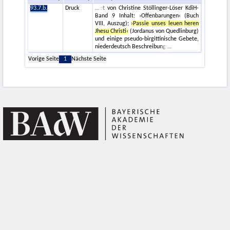
93.7.b.
Druck
et von Christine Stöllinger-Löser KdiH-
Band 9 Inhalt: ›Offenbarungen‹ (Buch
VIII, Auszug);
›Passie unses leuen heren
Jhesu Christi‹
(Jordanus von Quedlinburg)
und einige pseudo-birgittinische Gebete,
niederdeutsch Beschreibung:
Vorige Seite
1
Nächste Seite