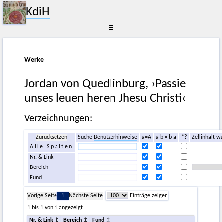
KdiH
☰
Werke
Jordan von Quedlinburg, ›Passie
unses leuen heren Jhesu Christi‹
Verzeichnungen:
Zurücksetzen
Suche
Benutzerhinweise
a=A
a b = b a
*?
Zellinhalt w
Alle Spalten
Nr. & Link
Bereich
Fund
Vorige Seite
1
Nächste Seite
Einträge zeigen
1 bis 1 von 1 angezeigt
Nr. & Link
Bereich
Fund