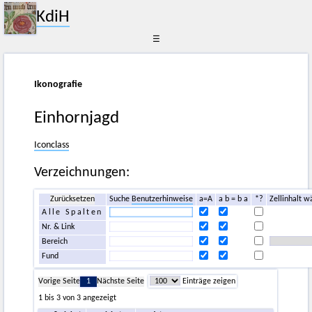
KdiH
☰
Ikonografie
Einhornjagd
Iconclass
Verzeichnungen:
Zurücksetzen
Suche
Benutzerhinweise
a=A
a b = b a
*?
Zellinhalt w
Alle Spalten
Nr. & Link
Bereich
Fund
Vorige Seite
1
Nächste Seite
Einträge zeigen
1 bis 3 von 3 angezeigt