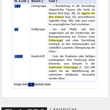
Nr. & Link
Bereich
Fund
67.5.
Untergruppe
en Bearbeitung ist die Darstellung
allegorischer Figuren (die Seele als
kleines Kind [Kap. 38], als
Jägerin mit
dem Einhorn
[Kap. 42]; personifizierte
Tugenden [Kap. 48]); aber auch schon
im ursprünglichen Text erscheinen d
72.
Stoffgruppe
teles und Phyllis und dem
Jungbrunnen auf der Vorderseite, der
Baumgartenszene aus ›Tristan‹, einer
Einhornjagd
und einer Darstellung
Galahads an den Seitenwänden und
schließlich Lanzelots Überquerung der
Schwer
85.9.1.
Handschrift
Worte der Propheten oder Heiligen
wiedergeben. Eine Titulierung vieler
Elemente zum Beispiel in der
mystischen Einhornjagd
(S. 125) hilft
zudem bei der Identifizierung der
zahlreichen Bilddetails. Vermutlich
wurden diese F
Vorige Seite
1
Nächste Seite