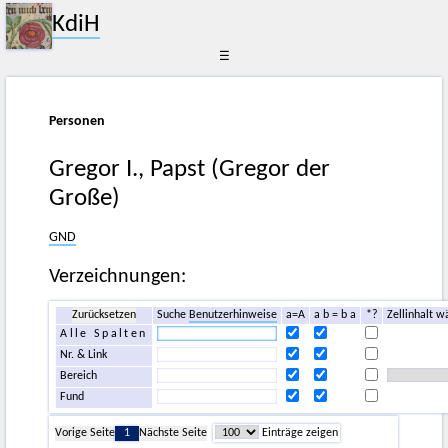
KdiH
☰
Personen
Gregor I., Papst (Gregor der
Große)
GND
Verzeichnungen:
Zurücksetzen
Suche
Benutzerhinweise
a=A
a b = b a
*?
Zellinhalt w
Alle Spalten
Nr. & Link
Bereich
Fund
Vorige Seite
1
Nächste Seite
Einträge zeigen