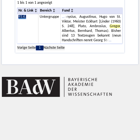
1 bis 1 von 1 angezeigt
Nr. & Link
Bereich
Fund
93.6.
Untergruppe
onysius, Augustinus, Hugo von St.
Viktor, Meister Eckhart [Linder (1960)
S. 248], Plato, Ambrosius,
Gregor
,
Albertus, Bernhard, Thomas). Bisher
sind 13 Textzeugen bekannt (neun
Handschriften nennt Georg Ste
Vorige Seite
1
Nächste Seite