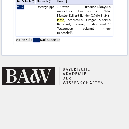
Nr. & Link
Bereich
Fund
93.6.
Untergruppe
ritäten (Pseudo-Dionysius,
Augustinus, Hugo von St. Viktor,
Meister Eckhart [Linder (1960) S. 248],
Plato
, Ambrosius, Gregor, Albertus,
Bernhard, Thomas). Bisher sind 13
Textzeugen bekannt (neun
Handschrif
Vorige Seite
1
Nächste Seite