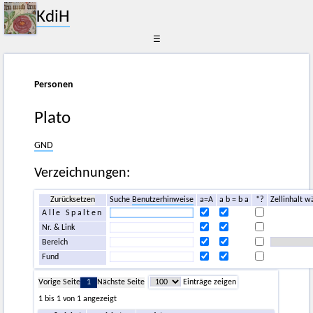
KdiH
☰
Personen
Plato
GND
Verzeichnungen:
Zurücksetzen
Suche
Benutzerhinweise
a=A
a b = b a
*?
Zellinhalt w
Alle Spalten
Nr. & Link
Bereich
Fund
Vorige Seite
1
Nächste Seite
Einträge zeigen
1 bis 1 von 1 angezeigt