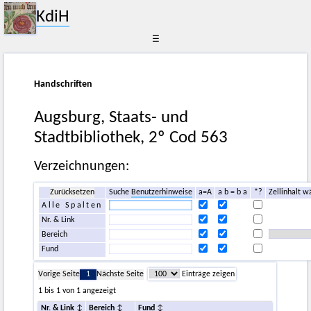
KdiH
☰
Handschriften
Augsburg, Staats- und
Stadtbibliothek, 2º Cod 563
Verzeichnungen:
Zurücksetzen
Suche
Benutzerhinweise
a=A
a b = b a
*?
Zellinhalt w
Alle Spalten
Nr. & Link
Bereich
Fund
Vorige Seite
1
Nächste Seite
Einträge zeigen
1 bis 1 von 1 angezeigt
Nr. & Link
Bereich
Fund