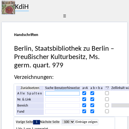
KdiH
☰
Handschriften
Berlin, Staatsbibliothek zu Berlin –
Preußischer Kulturbesitz, Ms.
germ. quart. 979
Verzeichnungen:
Zurücksetzen
Suche
Benutzerhinweise
a=A
a b = b a
*?
Zellinhalt w
Alle Spalten
Nr. & Link
Bereich
Fund
Vorige Seite
1
Nächste Seite
Einträge zeigen