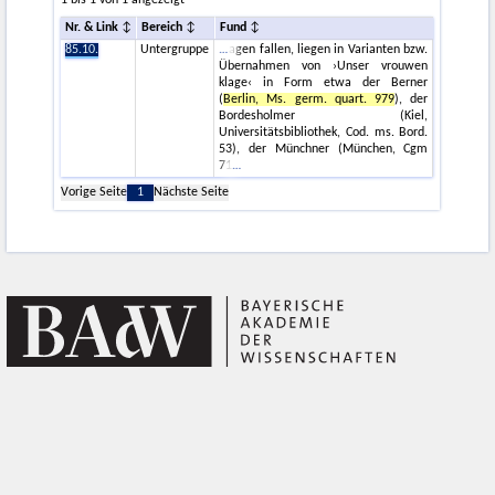
1 bis 1 von 1 angezeigt
Nr. & Link
Bereich
Fund
85.10.
Untergruppe
agen fallen, liegen in Varianten bzw.
Übernahmen von ›Unser vrouwen
klage‹ in Form etwa der Berner
(
Berlin, Ms. germ. quart. 979
), der
Bordesholmer (Kiel,
Universitätsbibliothek, Cod. ms. Bord.
53), der Münchner (München, Cgm
71
Vorige Seite
1
Nächste Seite