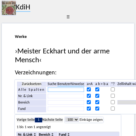
KdiH
☰
Werke
›Meister Eckhart und der arme
Mensch‹
Verzeichnungen:
Zurücksetzen
Suche
Benutzerhinweise
a=A
a b = b a
*?
Zellinhalt w
Alle Spalten
Nr. & Link
Bereich
Fund
Vorige Seite
1
Nächste Seite
Einträge zeigen
1 bis 1 von 1 angezeigt
Nr. & Link
Bereich
Fund