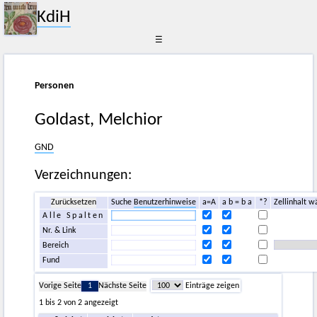
KdiH
☰
Personen
Goldast, Melchior
GND
Verzeichnungen:
Zurücksetzen
Suche
Benutzerhinweise
a=A
a b = b a
*?
Zellinhalt w
Alle Spalten
Nr. & Link
Bereich
Fund
Vorige Seite
1
Nächste Seite
Einträge zeigen
1 bis 2 von 2 angezeigt