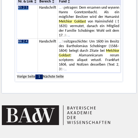
Nr. & Link
Bereich
Fund
65.2.5.
Handschrift
ngetragen: Dem ersamen und wysenn
Hanns Gonntzenbach). Als ein
möglicher Besitzer wird der Humanist
Melchior Goldast
von Haiminsfeld (†
1635) vermutet, danach ein Mitglied
der Familie Schobinger. Wohl seit dem
17. Ja
66.2.4.
Handschrift
Besitzgeschichte: Um 1600 im Besitz
des Bartholomäus Schobinger (1566–
1604) belegt durch Zitate bei
Melchior
Goldast
: Alamannicarum rerum
scriptores aliquot vetusti. Frankfurt
1606, und Notizen desselben (Text 2,
31v
Vorige Seite
1
Nächste Seite