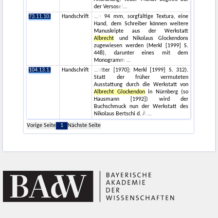
der Versosei
73.11.10.
Handschrift
× 94 mm, sorgfältige Textura, eine
Hand, dem Schreiber können weitere
Manuskripte aus der Werkstatt
Albrecht
und Nikolaus Glockendons
zugewiesen werden (Merkl [1999] S.
448), darunter eines mit dem
Monogramm
104.13.1.
Handschrift
etter [1970]; Merkl [1999] S. 312).
Statt der früher vermuteten
Ausstattung durch die Werkstatt von
Albrecht Glockendon
in Nürnberg (so
Hausmann [1992]) wird der
Buchschmuck nun der Werkstatt des
Nikolaus Bertschi d. Ä.
Vorige Seite
1
Nächste Seite