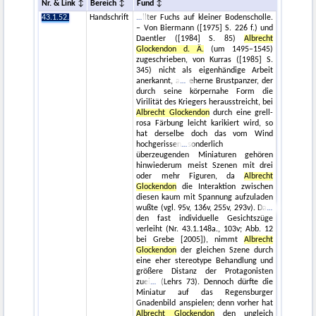
Nr. & Link
Bereich
Fund
43.1.52.
Handschrift
llter Fuchs auf kleiner Bodenscholle.
– Von Biermann ([1975] S. 226 f.) und
Daentler ([1984] S. 85)
Albrecht
Glockendon d. Ä.
(um 1495–1545)
zugeschrieben, von Kurras ([1985] S.
345) nicht als eigenhändige Arbeit
anerkannt, a
eherne Brustpanzer, der
durch seine körpernahe Form die
Virilität des Kriegers herausstreicht, bei
Albrecht Glockendon
durch eine grell-
rosa Färbung leicht karikiert wird, so
hat derselbe doch das vom Wind
hochgerissen
sonderlich
überzeugenden Miniaturen gehören
hinwiederum meist Szenen mit drei
oder mehr Figuren, da
Albrecht
Glockendon
die Interaktion zwischen
diesen kaum mit Spannung aufzuladen
wußte (vgl. 95v, 136v, 255v, 293v). Da
den fast individuelle Gesichtszüge
verleiht (Nr. 43.1.148a., 103v; Abb. 12
bei Grebe [2005]), nimmt
Albrecht
Glockendon
der gleichen Szene durch
eine eher stereotype Behandlung und
größere Distanz der Protagonisten
zuei
(Lehrs 73). Dennoch dürfte die
Miniatur auf das Regensburger
Gnadenbild anspielen; denn vorher hat
Albrecht Glockendon
den ungleich