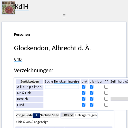
KdiH
☰
Personen
Glockendon, Albrecht d. Ä.
GND
Verzeichnungen:
Zurücksetzen
Suche
Benutzerhinweise
a=A
a b = b a
*?
Zellinhalt w
Alle Spalten
Nr. & Link
Bereich
Fund
Vorige Seite
1
Nächste Seite
Einträge zeigen
1 bis 6 von 6 angezeigt