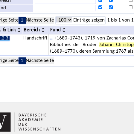
reich
und
rige Seite
1
Nächste Seite
Einträge zeigen
1 bis 1 von 1
. & Link
Bereich
Fund
.2.3.
Handschrift
(1680–1743), 1719 von Zacharias Con
Bibliothek der Brüder
Johann Christo
(1689–1770), deren Sammlung 1767 als
rige Seite
1
Nächste Seite