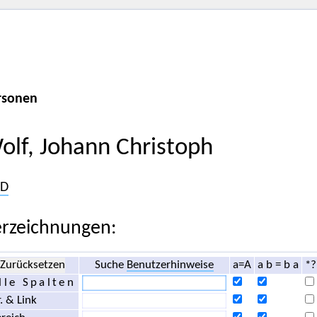
rsonen
olf, Johann Christoph
D
rzeichnungen:
Zurücksetzen
Suche
Benutzerhinweise
a=A
a b = b a
*?
lle Spalten
. & Link