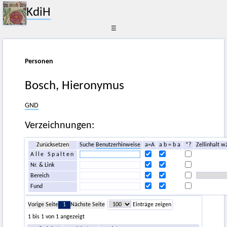
KdiH
☰
Personen
Bosch, Hieronymus
GND
Verzeichnungen:
Zurücksetzen
Suche
Benutzerhinweise
a=A
a b = b a
*?
Zellinhalt w
Alle Spalten
Nr. & Link
Bereich
Fund
Vorige Seite
1
Nächste Seite
Einträge zeigen
1 bis 1 von 1 angezeigt