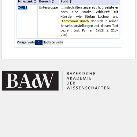
Nr. & Link
Bereich
Fund
62a.1.
Untergruppe
andschriften angeregt hat, zeigte er
doch eine starke Wirkkraft auf
Künstler wie Stefan Lochner und
Hieronymus Bosch
, der sich in seinen
Jenseitsdarstellungen auf diesen Text
bezieht (vgl. Palmer [1982] S. 218–
220).
Vorige Seite
1
Nächste Seite