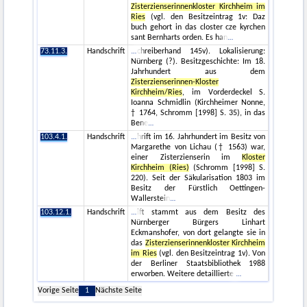
Zisterzienserinnenkloster Kirchheim im
Ries
(vgl. den Besitzeintrag 1v: Daz
buch gehort in das closter cze kyrchen
sant Bernharts orden. Es han
73.11.3.
Handschrift
chreiberhand 145v). Lokalisierung:
Nürnberg (?). Besitzgeschichte: Im 18.
Jahrhundert aus dem
Zisterzienserinnen-Kloster
Kirchheim/Ries
, im Vorderdeckel S.
Ioanna Schmidlin (Kirchheimer Nonne,
† 1764, Schromm [1998] S. 35), in das
Bene
103.4.1.
Handschrift
hrift im 16. Jahrhundert im Besitz von
Margarethe von Lichau († 1563) war,
einer Zisterzienserin im
Kloster
Kirchheim (Ries)
(Schromm [1998] S.
220). Seit der Säkularisation 1803 im
Besitz der Fürstlich Oettingen-
Wallerstein
103.12.1.
Handschrift
ift stammt aus dem Besitz des
Nürnberger Bürgers Linhart
Eckmanshofer, von dort gelangte sie in
das
Zisterzienserinnenkloster Kirchheim
im Ries
(vgl. den Besitzeintrag 1v). Von
der Berliner Staatsbibliothek 1988
erworben. Weitere detaillierte
Vorige Seite
1
Nächste Seite