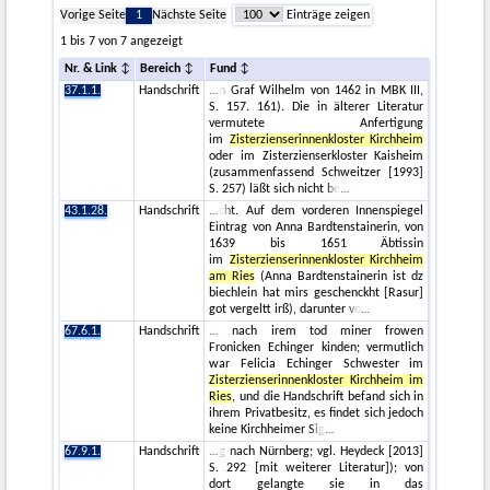
Vorige Seite
1
Nächste Seite
Einträge zeigen
1 bis 7 von 7 angezeigt
Nr. & Link
Bereich
Fund
37.1.1.
Handschrift
n Graf Wilhelm von 1462 in MBK III,
S. 157. 161). Die in älterer Literatur
vermutete Anfertigung
im
Zisterzienserinnenkloster Kirchheim
oder im Zisterzienserkloster Kaisheim
(zusammenfassend Schweitzer [1993]
S. 257) läßt sich nicht be
43.1.28.
Handschrift
cht. Auf dem vorderen Innenspiegel
Eintrag von Anna Bardtenstainerin, von
1639 bis 1651 Äbtissin
im
Zisterzienserinnenkloster Kirchheim
am Ries
(Anna Bardtenstainerin ist dz
biechlein hat mirs geschenckht [Rasur]
got vergeltt irß), darunter vo
67.6.1.
Handschrift
nach irem tod miner frowen
Fronicken Echinger kinden; vermutlich
war Felicia Echinger Schwester im
Zisterzienserinnenkloster Kirchheim im
Ries
, und die Handschrift befand sich in
ihrem Privatbesitz, es findet sich jedoch
keine Kirchheimer Sig
67.9.1.
Handschrift
g nach Nürnberg; vgl. Heydeck [2013]
S. 292 [mit weiterer Literatur]); von
dort gelangte sie in das