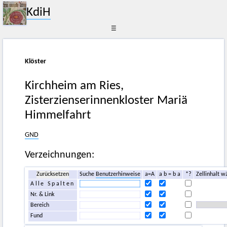
KdiH
☰
Klöster
Kirchheim am Ries,
Zisterzienserinnenkloster Mariä
Himmelfahrt
GND
Verzeichnungen:
Zurücksetzen
Suche
Benutzerhinweise
a=A
a b = b a
*?
Zellinhalt w
Alle Spalten
Nr. & Link
Bereich
Fund