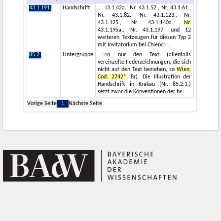
43.1.191.
Handschrift
43.1.42a., Nr. 43.1.52., Nr. 43.1.61.,
Nr. 43.1.82., Nr. 43.1.123., Nr.
43.1.125., Nr. 43.1.140a.,
Nr.
43.1.195a., Nr. 43.1.197. und 12
weiteren Textzeugen für diesen Typ 2
mit Invitatorium bei Chlench-
85.2.
Untergruppe
ten nur den Text (allenfalls
vereinzelte Federzeichnungen, die sich
nicht auf den Text beziehen, so
Wien,
Cod. 2742*
, 8r). Die Illustration der
Handschrift in Krakau (Nr. 85.2.1.)
setzt zwar die Konventionen der bei
Vorige Seite
1
Nächste Seite