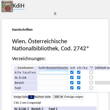
KdiH
☰
Handschriften
Wien, Österreichische
Nationalbibliothek, Cod. 2742*
Verzeichnungen:
Zurücksetzen
Suche
Benutzerhinweise
a=A
a b = b a
*?
Zellinhalt w
Alle Spalten
Nr. & Link
Bereich
Fund
Vorige Seite
1
Nächste Seite
Einträge zeigen
1 bis 2 von 2 angezeigt
Nr. & Link
Bereich
Fund