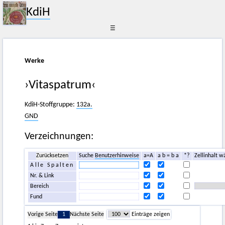
KdiH
☰
Werke
›Vitaspatrum‹
KdiH-Stoffgruppe:
132a.
GND
Verzeichnungen:
Zurücksetzen
Suche
Benutzerhinweise
a=A
a b = b a
*?
Zellinhalt w
Alle Spalten
Nr. & Link
Bereich
Fund
Vorige Seite
1
Nächste Seite
Einträge zeigen