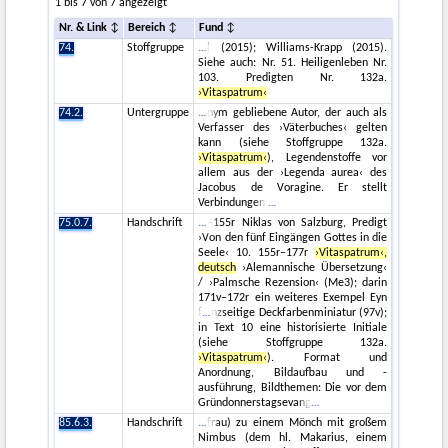
1 bis 7 von 7 angezeigt
Nr. & Link
Bereich
Fund
74.
Stoffgruppe
l (2015); Williams-Krapp (2015).
Siehe auch: Nr. 51. Heiligenleben Nr.
103. Predigten Nr. 132a.
›Vitaspatrum‹
74.2.
Untergruppe
nym gebliebene Autor, der auch als
Verfasser des ›Väterbuches‹ gelten
kann (siehe Stoffgruppe 132a.
›Vitaspatrum‹
), Legendenstoffe vor
allem aus der ›Legenda aurea‹ des
Jacobus de Voragine. Er stellt
Verbindungen
75.0.7.
Handschrift
–155r Niklas von Salzburg, Predigt
›Von den fünf Eingängen Gottes in die
Seele‹ 10. 155r–177r
›Vitaspatrum‹,
deutsch
›Alemannische Übersetzung‹
/ ›Palmsche Rezension‹ (Me3); darin
171v–172r ein weiteres Exempel Eyn
f
nzseitige Deckfarbenminiatur (97v);
in Text 10 eine historisierte Initiale
(siehe Stoffgruppe 132a.
›Vitaspatrum‹
). Format und
Anordnung, Bildaufbau und -
ausführung, Bildthemen: Die vor dem
Gründonnerstagsevang
85.6.3.
Handschrift
frau) zu einem Mönch mit großem
Nimbus (dem hl. Makarius, einem