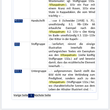
Wüstenvater; vgl. Stoffgruppe 132a.
›Vitaspatrum‹
), 101r ein Paar mit
einem Kranz mit Rosen, 101v eine
Stute in Kappadokien, die vom Wind
trächtig wi
90.0.5.
Handschrift
lasse II (Schneider [1958] S. 7f.),
unvollständig II.1. 98r–130v 66
erbauliche Exempel nach den
›Vitaspatrum‹
II.2. 131r–v ›Der König
im Bade‹ unvollständig II.3. 132r–133v
›Der Ritter in der Kapelle‹
103.
Stoffgruppe
überliefert, nimmt die einzige
Illustration innerhalb des
umfangreichen Textes ein Exemplum
aus den
›Vitaspatrum‹
(siehe künftig
Stoffgruppe 132a.) auf und beweist
damit, dass das erzählerische Element
innerhalb d
103.5.
Untergruppe
h aufgenommen. Damit stellt das
Bild nicht nur eine Verbindung zum
Predigttext, sondern auch zu den
›Vitaspatrum‹
(Stoffgruppe 132a.) her,
wo charakteristische Szenen aus dem
Leben der Altväter illustriert sind. D
Vorige Seite
1
Nächste Seite