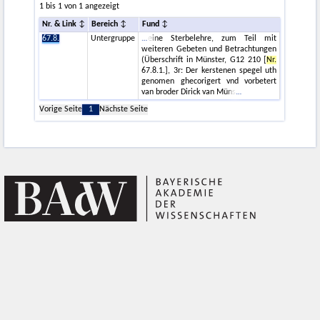
1 bis 1 von 1 angezeigt
Nr. & Link
Bereich
Fund
67.8.
Untergruppe
eine Sterbelehre, zum Teil mit
weiteren Gebeten und Betrachtungen
(Überschrift in Münster, G12 210 [
Nr.
67.8.1.], 3r: Der kerstenen spegel uth
genomen ghecorigert vnd vorbetert
van broder Dirick van Müns
Vorige Seite
1
Nächste Seite