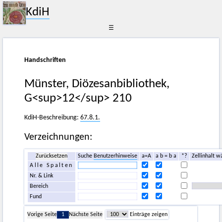
KdiH
☰
Handschriften
Münster, Diözesanbibliothek,
G<sup>12</sup> 210
KdiH-Beschreibung:
67.8.1.
Verzeichnungen:
Zurücksetzen
Suche
Benutzerhinweise
a=A
a b = b a
*?
Zellinhalt w
Alle Spalten
Nr. & Link
Bereich
Fund
Vorige Seite
1
Nächste Seite
Einträge zeigen