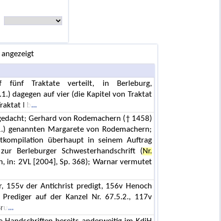
 angezeigt
fünf Traktate verteilt, in Berleburg,
1.) dagegen auf vier (die Kapitel von Traktat
raktat I b
edacht; Gerhard von Rodemachern († 1458)
.) genannten Margarete von Rodemachern;
tkompilation überhaupt in seinem Auftrag
 zur Berleburger Schwesterhandschrift (
Nr.
oth, in: 2VL [2004], Sp. 368); Warnar vermutet
r, 155v der Antichrist predigt, 156v Henoch
 Prediger auf der Kanzel Nr. 67.5.2., 117v
Bru