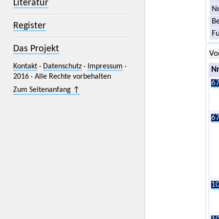
Literatur
Nr
Be
Register
F
Das Projekt
Vo
Kontakt
·
Datenschutz
·
Impressum
·
Nr
2016 · Alle Rechte vorbehalten
67
Zum Seitenanfang ↑
67
10