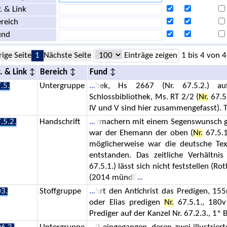
. & Link
reich
und
rige Seite
1
Nächste Seite
Einträge zeigen
1 bis 4 von 4
. & Link
Bereich
Fund
.5.
Untergruppe
hek, Hs 2667 (Nr. 67.5.2.) auf 
Schlossbibliothek, Ms. RT 2/2 (
Nr.
67.5.
IV und V sind hier zusammengefasst). T
.5.2.
Handschrift
emachern mit einem Segenswunsch g
war der Ehemann der oben (
Nr.
67.5.1
möglicherweise war die deutsche Tex
entstanden. Das zeitliche Verhältnis
67.5.1.) lässt sich nicht feststellen (R
(2014 mündli
3.
Stoffgruppe
hrt den Antichrist das Predigen, 155
oder Elias predigen
Nr.
67.5.1., 180v
Prediger auf der Kanzel Nr. 67.2.3., 1* 