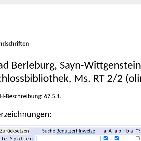
ndschriften
ad Berleburg, Sayn-Wittgenstein
chlossbibliothek, Ms. RT 2/2 (ol
iH-Beschreibung:
67.5.1.
rzeichnungen:
Zurücksetzen
Suche
Benutzerhinweise
a=A
a b = b a
*?
lle Spalten