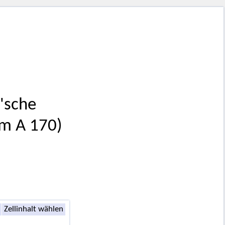
'sche
im A 170)
Zellinhalt wählen