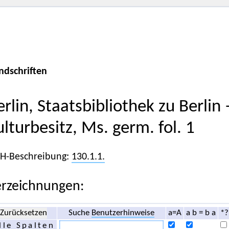
ndschriften
erlin, Staatsbibliothek zu Berlin
ulturbesitz, Ms. germ. fol. 1
iH-Beschreibung:
130.1.1.
rzeichnungen:
Zurücksetzen
Suche
Benutzerhinweise
a=A
a b = b a
*?
lle Spalten