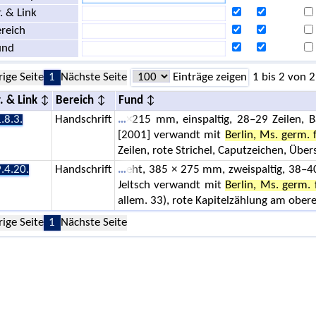
. & Link
reich
und
rige Seite
1
Nächste Seite
Einträge zeigen
1 bis 2 von 2
. & Link
Bereich
Fund
.8.3.
Handschrift
×215 mm, einspaltig, 28–29 Zeilen, B
[2001] verwandt mit
Berlin, Ms. germ. f
Zeilen, rote Strichel, Caputzeichen, Übers
.4.20.
Handschrift
eht, 385 × 275 mm, zweispaltig, 38–4
Jeltsch verwandt mit
Berlin, Ms. germ. 
allem. 33), rote Kapitelzählung am obere
rige Seite
1
Nächste Seite