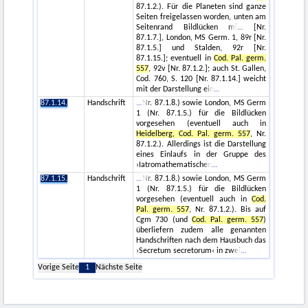
87.1.2.). Für die Planeten sind ganze
Seiten freigelassen worden, unten am
Seitenrand Bildlücken mi
[Nr.
87.1.7.], London, MS Germ. 1, 89r [Nr.
87.1.5.] und Stalden, 92r [Nr.
87.1.15.]; eventuell in
Cod. Pal. germ.
557
, 92v [Nr. 87.1.2.]; auch St. Gallen,
Cod. 760, S. 120 [Nr. 87.1.14.] weicht
mit der Darstellung ein
87.1.14.
Handschrift
Nr. 87.1.8.) sowie London, MS Germ
1 (Nr. 87.1.5.) für die Bildlücken
vorgesehen (eventuell auch in
Heidelberg, Cod. Pal. germ. 557
, Nr.
87.1.2.). Allerdings ist die Darstellung
eines Einlaufs in der Gruppe des
›Iatromathematischen
87.1.15.
Handschrift
Nr. 87.1.8.) sowie London, MS Germ
1 (Nr. 87.1.5.) für die Bildlücken
vorgesehen (eventuell auch in
Cod.
Pal. germ. 557
, Nr. 87.1.2.). Bis auf
Cgm 730 (und
Cod. Pal. germ. 557
)
überliefern zudem alle genannten
Handschriften nach dem Hausbuch das
›Secretum secretorum‹ in zwei
Vorige Seite
1
Nächste Seite