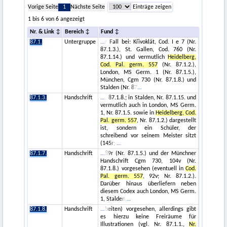
Vorige Seite
1
Nächste Seite
Einträge zeigen
1 bis 6 von 6 angezeigt
Nr. & Link
Bereich
Fund
87.1.
Untergruppe
r Fall bei: Křivoklát, Cod. I e 7 (Nr.
87.1.3.), St. Gallen, Cod. 760 (Nr.
87.1.14.) und vermutlich
Heidelberg,
Cod. Pal. germ. 557
(Nr. 87.1.2.),
London, MS Germ. 1 (Nr. 87.1.5.),
München, Cgm 730 (Nr. 87.1.8.) und
Stalden (Nr. 87
87.1.3.
Handschrift
. 87.1.8.; in Stalden, Nr. 87.1.15. und
vermutlich auch in London, MS Germ.
1, Nr. 87.1.5. sowie in
Heidelberg, Cod.
Pal. germ. 557
, Nr. 87.1.2.) dargestellt
ist, sondern ein Schüler, der
schreibend vor seinem Meister sitzt
(145r;
87.1.7.
Handschrift
89r (Nr. 87.1.5.) und der Münchner
Handschrift Cgm 730, 104v (Nr.
87.1.8.) vorgesehen (eventuell in
Cod.
Pal. germ. 557
, 92v; Nr. 87.1.2.).
Darüber hinaus überliefern neben
diesem Codex auch London, MS Germ.
1, Stalden,
87.1.8.
Handschrift
beiten) vorgesehen, allerdings gibt
es hierzu keine Freiräume für
Illustrationen (vgl. Nr. 87.1.1.,
Nr.