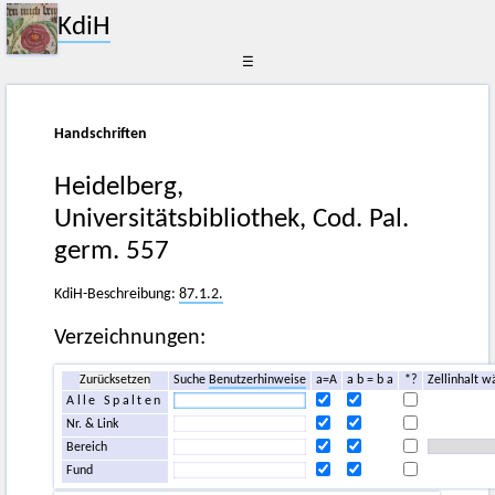
KdiH
☰
Handschriften
Heidelberg,
Universitätsbibliothek, Cod. Pal.
germ. 557
KdiH-Beschreibung:
87.1.2.
Verzeichnungen:
Zurücksetzen
Suche
Benutzerhinweise
a=A
a b = b a
*?
Zellinhalt w
Alle Spalten
Nr. & Link
Bereich
Fund