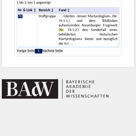
1 bis 1 von 1 angezeigt
Nr. & Link
Bereich
Fund
74.
Stoffgruppe
bilderten ›Jenaer Martyrologium‹ (Nr.
74.1.1.) und dem Bildlücken
aufweisenden Naumburger Fragment
(
Nr.
74.1.2.) den Sonderfall eines
bebilderten historischen
Martyrologiums bietet und bezüglich
der Ents
Vorige Seite
1
Nächste Seite