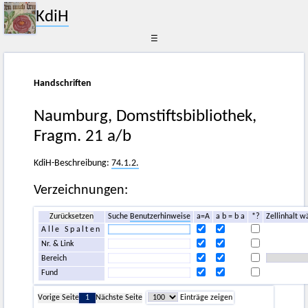
KdiH
☰
Handschriften
Naumburg, Domstiftsbibliothek,
Fragm. 21 a/b
KdiH-Beschreibung:
74.1.2.
Verzeichnungen:
Zurücksetzen
Suche
Benutzerhinweise
a=A
a b = b a
*?
Zellinhalt w
Alle Spalten
Nr. & Link
Bereich
Fund
Vorige Seite
1
Nächste Seite
Einträge zeigen