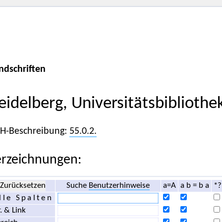
ndschriften
eidelberg, Universitätsbibliothe
iH-Beschreibung:
55.0.2.
rzeichnungen:
Zurücksetzen
Suche
Benutzerhinweise
a=A
a b = b a
*?
lle Spalten
. & Link