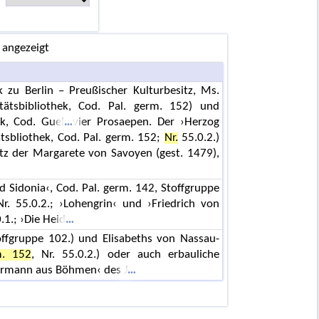
 angezeigt
ek zu Berlin – Preußischer Kulturbesitz, Ms.
tätsbibliothek, Cod. Pal. germ. 152) und
k, Cod. Guel
vier Prosaepen. Der ›Herzog
ätsbliothek, Cod. Pal. germ. 152;
Nr.
55.0.2.)
tz der Margarete von Savoyen (gest. 1479),
d Sidonia‹, Cod. Pal. germ. 142, Stoffgruppe
Nr. 55.0.2.; ›Lohengrin‹ und ›Friedrich von
.1.; ›Die Heid
offgruppe 102.) und Elisabeths von Nassau-
m. 152
, Nr. 55.0.2.) oder auch erbauliche
ckermann aus Böhmen‹ des J