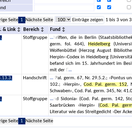
reich
und
rige Seite
1
Nächste Seite
Einträge zeigen
1 bis 3 von 3
. & Link
Bereich
Fund
.
Stoffgruppe
hriften, die in Berlin (Staatsbiblioth
germ. fol. 464),
Heidelberg
(Universi
Wolfenbüttel (Herzog August Bibliothe
Herpin‹-Codex in Heidelberg (Universit
befand sich im 15. Jahrhundert im Besi
mit der E
.13.3.
Handschrift
Pal. germ. 67, Nr. 29.5.2.; ›Pontus un
102.; ›Herpin‹,
Cod. Pal. germ. 152
, 
Schwaben‹, Cod. Pal. germ. 345, Nr. 41.0
.
Stoffgruppe
nd Sidonia‹ (Cod. Pal. germ. 142, St
Saarbrücken ›Herpin‹ (
Cod. Pal. ger
Literatur wie das Streitgedicht ›Der A
rige Seite
1
Nächste Seite