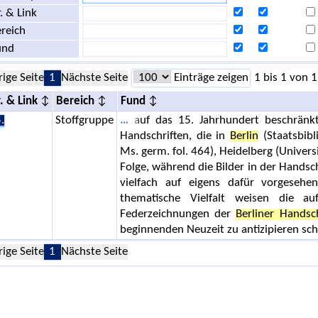
. & Link
reich
und
rige Seite
1
Nächste Seite
Einträge zeigen
1 bis 1 von 1
. & Link
Bereich
Fund
.
Stoffgruppe
auf das 15. Jahrhundert beschränkt.
Handschriften, die in
Berlin
(Staatsbibl
Ms. germ. fol. 464), Heidelberg (Univers
Folge, während die Bilder in der Handschr
vielfach auf eigens dafür vorgesehe
thematische Vielfalt weisen die au
Federzeichnungen der
Berliner Handsch
beginnenden Neuzeit zu antizipieren sc
rige Seite
1
Nächste Seite