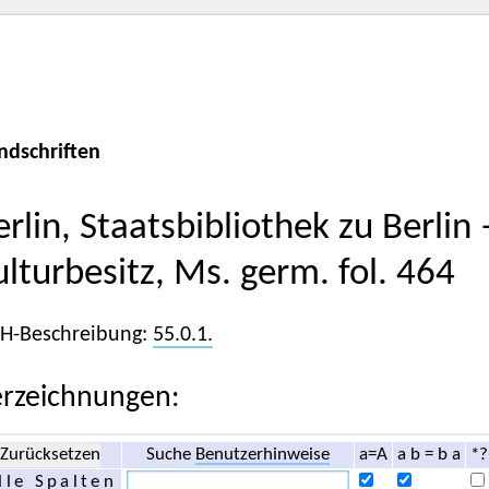
ndschriften
erlin, Staatsbibliothek zu Berlin
ulturbesitz, Ms. germ. fol. 464
iH-Beschreibung:
55.0.1.
rzeichnungen:
Zurücksetzen
Suche
Benutzerhinweise
a=A
a b = b a
*?
lle Spalten