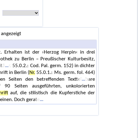
 angezeigt
 Erhalten ist der ›Herzog Herpin‹ in drei
iothek zu Berlin – Preußischer Kulturbesitz,
itä
r. 55.0.2.: Cod. Pal. germ. 152) in dichter
ift in Berlin (
Nr.
55.0.1.: Ms. germ. fol. 464)
nen Seiten den betreffenden Texttei
bare
f 90 Seiten ausgeführten, unkolorierten
rift
auf, die stilistisch die Kupferstiche der
heinen. Doch gerate