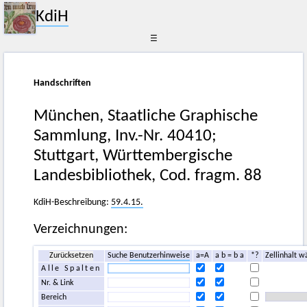
KdiH
☰
Handschriften
München, Staatliche Graphische
Sammlung, Inv.-Nr. 40410;
Stuttgart, Württembergische
Landesbibliothek, Cod. fragm. 88
KdiH-Beschreibung:
59.4.15.
Verzeichnungen:
Zurücksetzen
Suche
Benutzerhinweise
a=A
a b = b a
*?
Zellinhalt w
Alle Spalten
Nr. & Link
Bereich