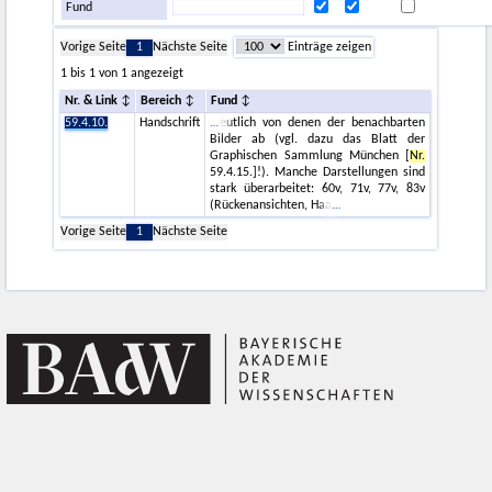
Fund
Vorige Seite
1
Nächste Seite
Einträge zeigen
1 bis 1 von 1 angezeigt
Nr. & Link
Bereich
Fund
59.4.10.
Handschrift
eutlich von denen der benachbarten
Bilder ab (vgl. dazu das Blatt der
Graphischen Sammlung München [
Nr.
59.4.15.]!). Manche Darstellungen sind
stark überarbeitet: 60v, 71v, 77v, 83v
(Rückenansichten, Haa
Vorige Seite
1
Nächste Seite