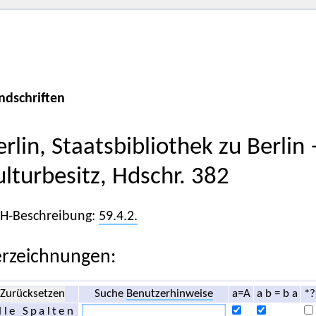
ndschriften
erlin, Staatsbibliothek zu Berlin
ulturbesitz, Hdschr. 382
iH-Beschreibung:
59.4.2.
rzeichnungen:
Zurücksetzen
Suche
Benutzerhinweise
a=A
a b = b a
*?
lle Spalten