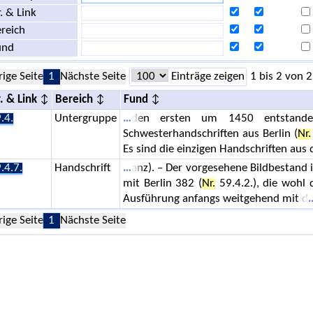
. & Link
reich
und
rige Seite
1
Nächste Seite
Einträge zeigen
1 bis 2 von 2
. & Link
Bereich
Fund
.4.
Untergruppe
den ersten um 1450 entstanden
Schwesterhandschriften aus Berlin (
Nr.
Es sind die einzigen Handschriften aus
.4.7.
Handschrift
anz). – Der vorgesehene Bildbestand i
mit Berlin 382 (
Nr.
59.4.2.), die wohl 
Ausführung anfangs weitgehend mit d
rige Seite
1
Nächste Seite