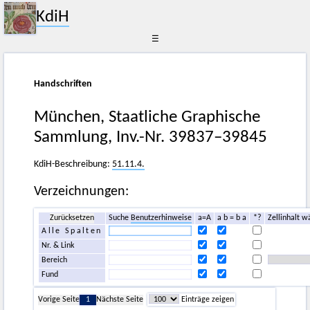
KdiH
☰
Handschriften
München, Staatliche Graphische
Sammlung, Inv.-Nr. 39837–39845
KdiH-Beschreibung:
51.11.4.
Verzeichnungen:
Zurücksetzen
Suche
Benutzerhinweise
a=A
a b = b a
*?
Zellinhalt w
Alle Spalten
Nr. & Link
Bereich
Fund
Vorige Seite
1
Nächste Seite
Einträge zeigen