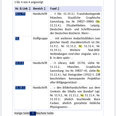
1 bis 4 von 4 angezeigt
Nr. & Link
Bereich
Fund
43.1.79.
Handschrift
4 (Nr. 51.19.3.), Franziskuslegende
München, Staatliche Graphische
Sammlung, Inv. Nr. 39837–39845 (
Nr.
51.11.4.), Elisabethleben, Leipzig,
Deutsches Buch- und Schriftmuseum
der Deutschen Bücherei, Klemm
51.
Stoffgruppe
s mit weiteren Andachtsbildern (von
gleicher Hand) charakteristisch ist (Nr.
51.9.2., Nr. 51.11.2.,
Nr.
51.11.4., Nr.
51.19.3.). Weitere Text-Bild-
Verbindungen sind eher singulär, wie z.
B. in dem späten
51.9.2.
Handschrift
ish Library, Add. 15710, siehe Nr.
51.11.2., München, Graphische
Sammlung, Inv. Nr. 39837–45, siehe
Nr.
51.11.4.), hat Steingräber (1952) S. 238
beschrieben: konsequente Projektion
aller Bildgegenstände
51.16.1.
Handschrift
zu den Bilderhandschriften aus dem
Umkreis der Sibylla von Bondorf (vgl.
Nr. 51.9.2., Nr. 51.11.2.,
Nr.
51.11.4., Nr.
51.19.3.: ähnlich leuchtende klare
Farben, ähnlich gestaltete liebliche
Physiognomien
Vorige Seite
1
Nächste Seite