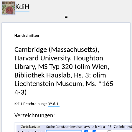
KdiH
☰
Handschriften
Cambridge (Massachusetts),
Harvard University, Houghton
Library, MS Typ 320 (olim Wien,
Bibliothek Hauslab, Hs. 3; olim
Liechtenstein Museum, Ms. *165-
4-3)
KdiH-Beschreibung:
39.6.1.
Verzeichnungen:
Zurücksetzen
Suche
Benutzerhinweise
a=A
a b = b a
*?
Zellinhalt w