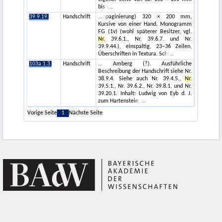
bis s
39.9.19.
Handschrift
npaginierung) 320 × 200 mm,
Kursive von einer Hand, Monogramm
FG (1v) (wohl späterer Besitzer, vgl.
Nr.
39.6.1., Nr. 39.6.7. und Nr.
39.9.44.), einspaltig, 23–36 Zeilen,
Überschriften in Textura. Schr
103a.1.3.
Handschrift
Amberg (?). Ausführliche
Beschreibung der Handschrift siehe Nr.
38.9.4. Siehe auch Nr. 39.4.5.,
Nr.
39.5.1., Nr. 39.6.2., Nr. 39.8.1. und Nr.
39.20.1. Inhalt: Ludwig von Eyb d. J.
zum Hartenstein,
Vorige Seite
1
Nächste Seite