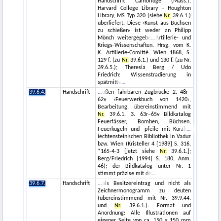
Handschrift Cambridge (Mass.),
Harvard College Library – Houghton
Library, MS Typ 320 (siehe
Nr.
39.6.1.)
überliefert. Diese ›Kunst aus Büchsen
zu schießen‹ ist weder an Philipp
Mönch weitergegebe
Artillerie- und
Kriegs-Wissenschaften. Hrsg. vom K.
K. Artillerie-Comitté. Wien 1868, S.
129 f. (zu
Nr.
39.6.1.) und 130 f. (zu Nr.
39.6.5.); Theresia Berg / Udo
Friedrich: Wissenstradierung in
spätmitte
39.6.4.
Handschrift
oßen fahrbaren Zugbrücke 2. 48r–
62v ›Feuerwerkbuch von 1420‹,
Bearbeitung, übereinstimmend mit
Nr.
39.6.1. 3. 63r–65v Bildkatalog
Feuerfässer, Bomben, Büchsen,
Feuerkugeln und -pfeile mit Kurzb
iechtenstein’schen Bibliothek in Vaduz
bzw. Wien (Kristeller 4 [1989] S. 316,
*165-4-3 [jetzt siehe
Nr.
39.6.1.];
Berg/Friedrich [1994] S. 180, Anm.
46); der Bildkatalog unter Nr. 1
stimmt präzise mit de
39.6.7.
Handschrift
als Besitzereintrag und nicht als
Zeichnermonogramm zu deuten
(übereinstimmend mit Nr. 39.9.44.
und
Nr.
39.6.1.). Format und
Anordnung: Alle Illustrationen auf
eigener Seite von ca. 150 × 150 mm