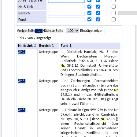
Alle Spalten
Nr. & Link
Bereich
Fund
Vorige Seite
1
Nächste Seite
Einträge zeigen
1 bis 7 von 7 angezeigt
Nr. & Link
Bereich
Fund
39.2.
Untergruppe
, Bibliothek Hauslab, Hs. 3, olim
Wien, Liechtenstein Museum,
Bibliothek, *165-4-3), S. 1–37 (siehe
Nr.
39.6.1.) Darmstadt, Universitäts-
und Landesbibliothek, Hs 1074, 1r–52v
Dillingen, Studienbibliothe
39.5.
Untergruppe
ie Zeichnungen Formschneiders
auch in Sammelhandschriften wie das
Kriegsbuch Ludwigs von Eyb (siehe
Nr.
39.5.1.) und in das ›Mittelalterliche
Hausbuch‹ (siehe Nr. 39.5.10.) gelangt
sein. In zwei Fällen e
39.6.
Untergruppe
er hinaus in Cgm 599, 95v (siehe Nr.
39.6.4.; gleichlautend in Cambridge,
MS Typ 320, S. 100 [siehe
Nr.
39.5.1.])
einen Rechenschaftsbericht über
seinen Einsatz in verschiedenen
kriegerischen Konflikten.
in der