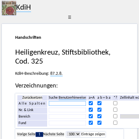
KdiH
☰
Handschriften
Heiligenkreuz, Stiftsbibliothek,
Cod. 325
KdiH-Beschreibung:
87.2.8.
Verzeichnungen:
Zurücksetzen
Suche
Benutzerhinweise
a=A
a b = b a
*?
Zellinhalt w
Alle Spalten
Nr. & Link
Bereich
Fund
Vorige Seite
1
Nächste Seite
Einträge zeigen