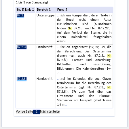
1 bis 3 von 3 angezeigt
Nr. & Link
Bereich
Fund
87.2.
Untergruppe
sich um Kompendien, deren Texte in
der Regel nicht einem Autor
zuzuschreiben sind (Ausnahmen
bilden
Nr.
87.2.8. und Nr. 87.2.22.).
Auf dem Verlauf der Sterne, die in
einem Kalenderteil festgehalten
werde
87.2.3.
Handschrift
abellen angebracht (1v, 2v, 3r), die
der Berechnung des Ostertermins
dienen (vgl. auch Nr. 87.2.5.,
Nr.
87.2.8.). Format und Anordnung,
Bildaufbau und -ausführung,
Bildthemen: Die Kalenderseiten (1v–
7
87.2.5.
Handschrift
ssel im Kalender, die sog. Claves
terminorum für die Berechnung des
Ostertermins (vgl. Nr. 87.2.3.,
Nr.
87.2.8.). 37r zum Text über das
Firmament und den Himmel:
Sternseher am Lesepult (ähnlich wie
1r) m
Vorige Seite
1
Nächste Seite