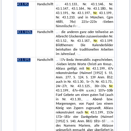
43.1.95.
Handschrift
., 43.1.133., Nr. 43.1.146., Nr.
43.1.147., 43.1.164., Nr. 43.1.180., Nr.
43.1.191., Nr. 43.1.197.,
Nr.
43.1.199.,
Nr. 43.1.210. und in München, Cgm
4685, 76v) 221v−223v ›Sieben
himmlische Fre
43.1.142b.
Handschrift
s die anderen ganz oder teilweise an
Albrecht Glockendon zuzuweisenden Nr.
43.1.52., Nr. 43.1.167.,
Nr.
43.1.199.
Bildthemen: Die Kalenderbilder
beinhalten die traditionellen Arbeiten
im Jahreslauf, s
43.1.191.
Handschrift
107v Beda Venerabilis zugeschrieben,
›Sieben letzte Worte Christi am Kreuz‹,
Ablass getilgt, mit
Nr.
43.1.199., 67v
rekonstruierbar (Haimerl [1952] S. 55,
Anm. 277, S. 124, S. 139 Anm. 852;
auch in Nr. 43.1.30., 5r–7r, Nr. 43.1.73.,
24r–27r, Nr. 43.1.125., 30r−33v,
Nr.
43.1.199., 67v−69r u.v.m.) 107v−108r
Fünf Gebete um einen guten Tod (auch
in Nr. 43.1.30.,
Abend- bzw.
Morgensegen, von Papst Leo einem
König von Zypern zugesandt, Ablass
rekonstruiert nach
Nr.
43.1.199., 153v
172r−181r vier Dankgebete (Haimerl
[1952] S. 140, Anm. 865) 181r−187
en
des Namens Mariens, alle Ablässe
unleserlich gemacht, aber überliefert in