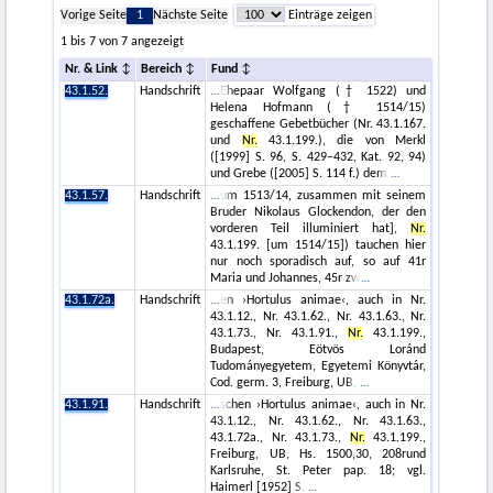
Vorige Seite
1
Nächste Seite
Einträge zeigen
1 bis 7 von 7 angezeigt
Nr. & Link
Bereich
Fund
43.1.52.
Handschrift
Ehepaar Wolfgang († 1522) und
Helena Hofmann († 1514/15)
geschaffene Gebetbücher (Nr. 43.1.167.
und
Nr.
43.1.199.), die von Merkl
([1999] S. 96, S. 429–432, Kat. 92, 94)
und Grebe ([2005] S. 114 f.) dem
43.1.57.
Handschrift
um 1513/14, zusammen mit seinem
Bruder Nikolaus Glockendon, der den
vorderen Teil illuminiert hat],
Nr.
43.1.199. [um 1514/15]) tauchen hier
nur noch sporadisch auf, so auf 41r
Maria und Johannes, 45r zw
43.1.72a.
Handschrift
en ›Hortulus animae‹, auch in Nr.
43.1.12., Nr. 43.1.62., Nr. 43.1.63., Nr.
43.1.73., Nr. 43.1.91.,
Nr.
43.1.199.,
Budapest, Eötvös Loránd
Tudományegyetem, Egyetemi Könyvtár,
Cod. germ. 3, Freiburg, UB,
43.1.91.
Handschrift
schen ›Hortulus animae‹, auch in Nr.
43.1.12., Nr. 43.1.62., Nr. 43.1.63.,
43.1.72a., Nr. 43.1.73.,
Nr.
43.1.199.,
Freiburg, UB, Hs. 1500,30, 208rund
Karlsruhe, St. Peter pap. 18; vgl.
Haimerl [1952] S.