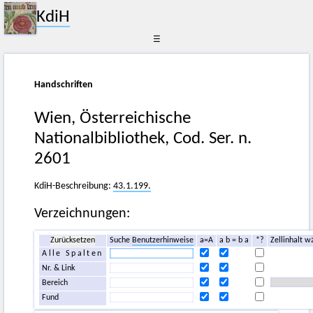
KdiH
☰
Handschriften
Wien, Österreichische
Nationalbibliothek, Cod. Ser. n.
2601
KdiH-Beschreibung:
43.1.199.
Verzeichnungen:
Zurücksetzen
Suche
Benutzerhinweise
a=A
a b = b a
*?
Zellinhalt w
Alle Spalten
Nr. & Link
Bereich
Fund