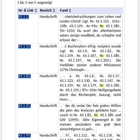
1 bis 5 von 5 angezeigt
Nr. & Link
Bereich
Fund
43.1.2.
Handschrift
Gebetsbetrachtungen zum Leben und
Leiden Christi (vgl. Nr. 43.1.125., 101v–
128r; 43.1.129., 4v–93v;
Nr.
43.1.180.,
92r–125v) Du wort des allerhöchsten
vaters ewige weyßheit, du schöpfer vnd
erloser der w
43.1.52.
Handschrift
nd Buchmalern eifrig rezipiert wurde
(vgl. Nr. 43.1.6., Nr. 43.1.62., Nr.
43.1.159., Nr. 43.1.167.,
Nr.
43.1.180.,
Nr. 43.1.197., Nr. 43.1.203.). Die
Vorbilder zweier anderer Miniaturen
(279v Christophor
43.1.82.
Handschrift
u. a. Nr. 43.1.6., Nr. 43.1.17.,
43.1.123., 43.1.130., Nr. 43.1.147., Nr.
43.1.159., Nr. 43.1.179.,
Nr.
43.1.180.,
Nr. 43.1.191.) 87v−104v Heiligengebete
durch das Kirchenjahr, Auszug, nicht
immer
43.1.91.
Handschrift
i der dú vmbe Der lieb gottes Willen
die pein des kreúczes gelidenn hast ...
(auch in Nr. 43.1.82.,
Nr.
43.1.180. und
GW 12995), 160v Eigenengel A: DIr
meinen pesúndern von gott dem
almechtigenn zú gefug
43.1.95.
Handschrift
1.97., 43.1.112., Nr. 43.1.116., Nr.