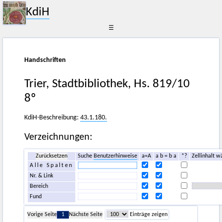
KdiH
☰
Handschriften
Trier, Stadtbibliothek, Hs. 819/10
8º
KdiH-Beschreibung:
43.1.180.
Verzeichnungen:
Zurücksetzen
Suche
Benutzerhinweise
a=A
a b = b a
*?
Zellinhalt w
Alle Spalten
Nr. & Link
Bereich
Fund
Vorige Seite
1
Nächste Seite
Einträge zeigen