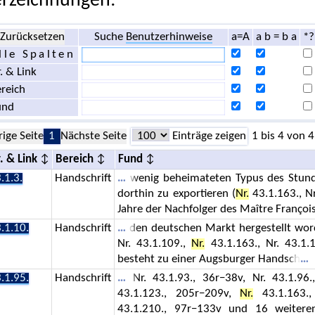
rzeichnungen:
Zurücksetzen
Suche
Benutzerhinweise
a=A
a b = b a
*?
lle Spalten
. & Link
reich
und
rige Seite
1
Nächste Seite
Einträge zeigen
1 bis 4 von 4
. & Link
Bereich
Fund
.1.3.
Handschrift
wenig beheimateten Typus des Stund
dorthin zu exportieren (
Nr.
43.1.163., N
Jahre der Nachfolger des Maître François
.1.10.
Handschrift
den deutschen Markt hergestellt worden
Nr. 43.1.109.,
Nr.
43.1.163., Nr. 43.1.1
besteht zu einer Augsburger Handsch
.1.95.
Handschrift
Nr. 43.1.93., 36r−38v, Nr. 43.1.96.
43.1.123., 205r−209v,
Nr.
43.1.163.,
43.1.210., 97r−133v und 16 weitere