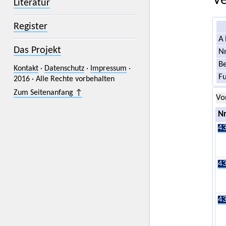
Ve
Literatur
Register
A
Das Projekt
Nr
Be
Kontakt
·
Datenschutz
·
Impressum
·
F
2016 · Alle Rechte vorbehalten
Zum Seitenanfang ↑
Vo
Nr
43
43
43