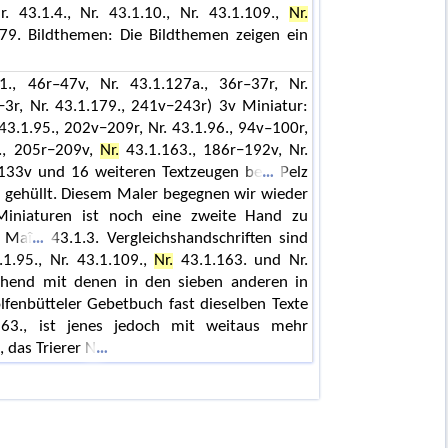
. 43.1.4., Nr. 43.1.10., Nr. 43.1.109.,
Nr.
179. Bildthemen: Die Bildthemen zeigen ein
21., 46r–47v, Nr. 43.1.127a., 36r–37r, Nr.
−3r, Nr. 43.1.179., 241v−243r) 3v Miniatur:
 43.1.95., 202v−209r, Nr. 43.1.96., 94v–100r,
3., 205r−209v,
Nr.
43.1.163., 186r−192v, Nr.
r−133v und 16 weiteren Textzeugen be
Pelz
 gehüllt. Diesem Maler begegnen wir wieder
iniaturen ist noch eine zweite Hand zu
s Maî
43.1.3. Vergleichshandschriften sind
.1.95., Nr. 43.1.109.,
Nr.
43.1.163. und Nr.
ehend mit denen in den sieben anderen in
enbütteler Gebetbuch fast dieselben Texte
63., ist jenes jedoch mit weitaus mehr
 das Trierer N