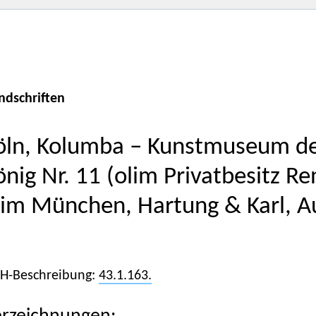
ndschriften
öln, Kolumba – Kunstmuseum des
önig Nr. 11 (olim Privatbesitz Re
lim München, Hartung & Karl, Au
)
iH-Beschreibung:
43.1.163.