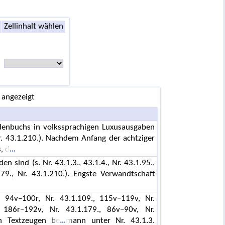
Zellinhalt wählen
 angezeigt
enbuchs in volkssprachigen Luxusausgaben
r. 43.1.210.). Nachdem Anfang der achtziger
, d
 sind (s. Nr. 43.1.3., 43.1.4., Nr. 43.1.95.,
79., Nr. 43.1.210.). Engste Verwandtschaft
, 94v–100r, Nr. 43.1.109., 115v−119v, Nr.
 186r−192v, Nr. 43.1.179., 86v−90v, Nr.
n Textzeugen be
mann unter Nr. 43.1.3.