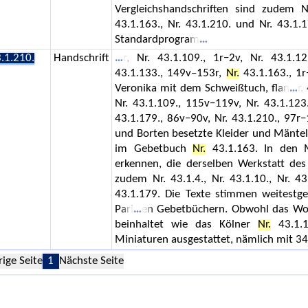
Vergleichshandschriften sind zudem Nr
43.1.163., Nr. 43.1.210. und Nr. 43.1.
Standardprogram
.1.210.
Handschrift
r, Nr. 43.1.109., 1r−2v, Nr. 43.1.1
43.1.133., 149v–153r,
Nr.
43.1.163., 1r
Veronika mit dem Schweißtuch, flan
r.
Nr. 43.1.109., 115v−119v, Nr. 43.1.12
43.1.179., 86v−90v, Nr. 43.1.210., 97
und Borten besetzte Kleider und Mäntel
im Gebetbuch
Nr.
43.1.163. In den M
erkennen, die derselben Werkstatt de
zudem Nr. 43.1.4., Nr. 43.1.10., Nr. 43
43.1.179. Die Texte stimmen weitestg
Pari
en Gebetbüchern. Obwohl das Wolf
beinhaltet wie das Kölner
Nr.
43.1.1
Miniaturen ausgestattet, nämlich mit 34,
rige Seite
1
Nächste Seite